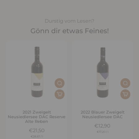
Durstig vom Lesen?
Gönn dir etwas Feines!
2021 Zweigelt
2022 Blauer Zweigelt
Neusiedlersee DAC Reserve
Neusiedlersee DAC
Alte Reben
€12,90
€21,50
€17,20
/
l
€28,67
/
l