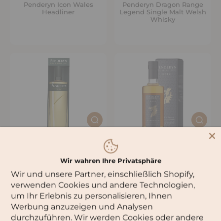
Penderyn Icon Wales
Penderyn Dragon Range
Headliner
Legend Single Malt Welsh
Whisky
Wir wahren Ihre Privatsphäre
Penderyn Gold Range
Penderyn Dragon Range
Wir und unsere Partner, einschließlich Shopify,
Peated Single Malt Welsh
Myth Single Malt Welsh
Whisky
Whisky
verwenden Cookies und andere Technologien,
um Ihr Erlebnis zu personalisieren, Ihnen
Werbung anzuzeigen und Analysen
durchzuführen. Wir werden Cookies oder andere