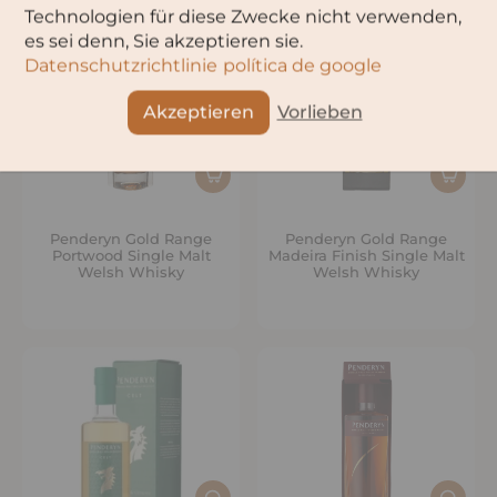
Technologien für diese Zwecke nicht verwenden,
es sei denn, Sie akzeptieren sie.
Datenschutzrichtlinie
política de google
Akzeptieren
Vorlieben
Penderyn Gold Range
Penderyn Gold Range
Portwood Single Malt
Madeira Finish Single Malt
Welsh Whisky
Welsh Whisky