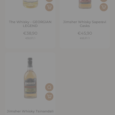
The Whisky - GEORGIAN
Jimsher Whisky Saperavi
LEGEND
Casks
€38,90
€45,90
€55,57
/
l
€65,57
/
l
Jimsher Whisky Tsinandali