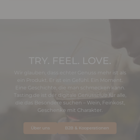
TRY. FEEL. LOVE.
Wir glauben, dass echter Genuss mehr ist als
ein Produkt. Er ist ein Gefühl. Ein Moment.
Eine Geschichte, die man schmecken kann.
Tasting.de ist der digitale Genussclub für alle,
die das Besondere suchen – Wein, Feinkost,
Geschenke mit Charakter.
Über uns
B2B & Kooperationen
Über uns
B2B & Kooperationen