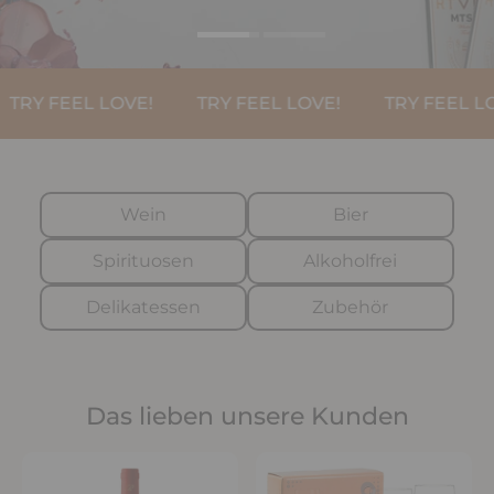
RY FEEL LOVE!
TRY FEEL LOVE!
TRY FEEL LOVE
Wein
Bier
Spirituosen
Alkoholfrei
Delikatessen
Zubehör
Das lieben unsere Kunden