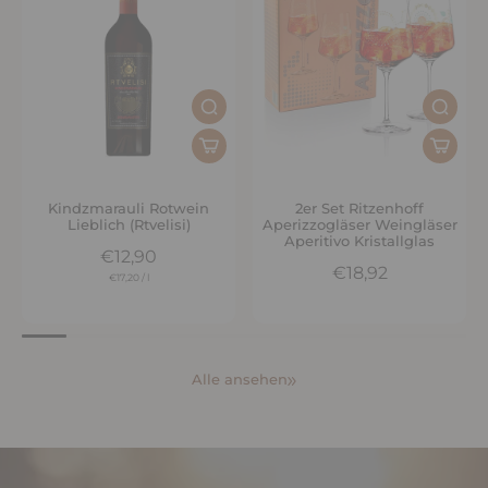
Kindzmarauli Rotwein
2er Set Ritzenhoff
Lieblich (Rtvelisi)
Aperizzogläser Weingläser
Aperitivo Kristallglas
€12,90
€18,92
€17,20
/
l
Alle ansehen