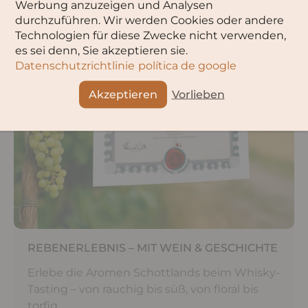
Werbung anzuzeigen und Analysen
durchzuführen. Wir werden Cookies oder andere
Technologien für diese Zwecke nicht verwenden,
es sei denn, Sie akzeptieren sie.
Datenschutzrichtlinie
política de google
Akzeptieren
Vorlieben
REBENERLEBNIS – MIT WEIN & GESCHICHTE
Erlebe die Aromen Schottlands beim Whisky-
Tasting – von rauchig bis süß, von floral bis
torfig.