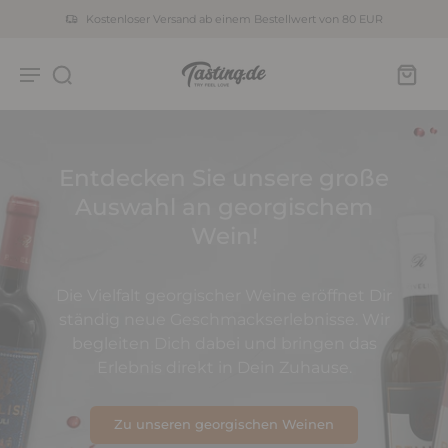
Kostenloser Versand ab einem Bestellwert von 80 EUR
Entdecken Sie unsere große
Auswahl an georgischem
Wein!
Die Vielfalt georgischer Weine eröffnet Dir
ständig neue Geschmackserlebnisse. Wir
begleiten Dich dabei und bringen das
Erlebnis direkt in Dein Zuhause.
Zu unseren georgischen Weinen
Zu unseren Online-Tastings