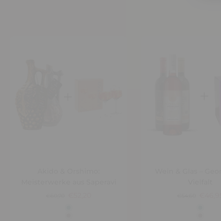
Akido & Orshimo:
Wein & Glas – Geo
Meisterwerke aus Saperavi
Vielfalt
€52,20
€46,9
€60,70
€54,60