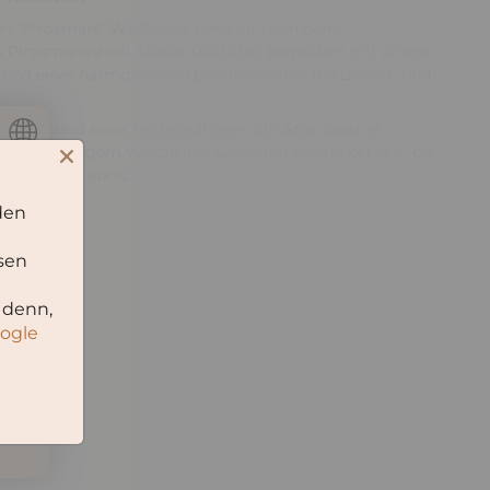
en "Pirosmani" Weißwein, benannt nach dem
 Pirosmanashvili. Dieser Rkatsiteli begeistert mit einem
 und einer harmonischen Balance von reifen Birnen- und
n Farbe und einer mittelkräftigen Struktur passt er
und fruchtigem Weichkäse. Servieren Sie ihn bei 14°C bis
schmackserlebnis.
den
sen
Rkatsiteli
 denn,
oogle