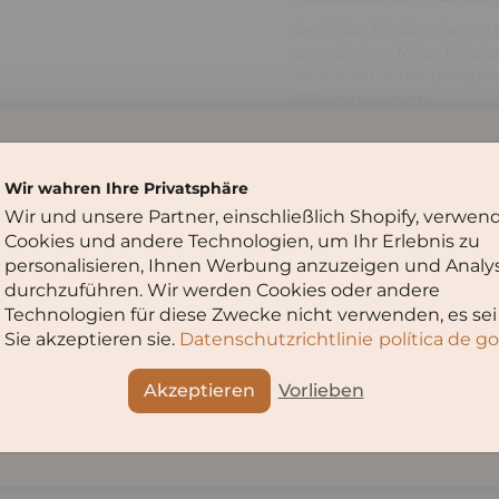
Genießen Sie den elegant
georgischen Maler Nikolos
intensiven Sortenbouquet
Melonenaromen.
Mit seiner hell strohgelbe
hervorragend zu Desserts 
Du musst
16
Jahre oder älter sein,
18°C für ein optimales Ge
Wir wahren Ihre Privatsphäre
um diese Seite zu besuchen.
Zucker:
5-7 g/l
Wir und unsere Partner, einschließlich Shopify, verwen
Alkohol:
13,0 Vol. %
Cookies und andere Technologien, um Ihr Erlebnis zu
Anbaugebiet:
Kachetien
Bitte wähle dein Alter aus:
personalisieren, Ihnen Werbung anzuzeigen und Analy
Zusammensetzung:
100% 
durchzuführen. Wir werden Cookies oder andere
Technologien für diese Zwecke nicht verwenden, es sei
Sie akzeptieren sie.
Datenschutzrichtlinie
política de g
Teilen
OK
Abbruch
Akzeptieren
Vorlieben