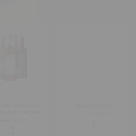
chtes Weinpaket –
Roséwein Paket
ise durch Georgien
€35,90
€40,70
€53,90
€58,60