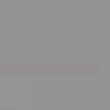
Lieferung zwischen
August 10 and August 12.
In den Warenkorb legen
Jetzt zum Checkout
ner Bestellmenge von 6 Flaschen oder einem
i Weißwein