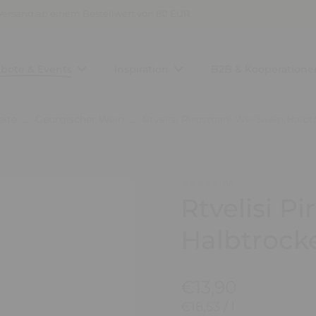
Versand ab einem Bestellwert von 80 EUR
bote & Events
Inspiration
B2B & Kooperatione
eite
Georgischer Wein
Rtvelisi Pirosmani Weißwein Halbt
(0)
Rtvelisi 
Halbtrock
€13,90
€18,53
/
l