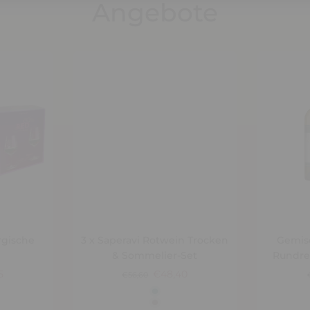
Angebote
rgische
3 x Saperavi Rotwein Trocken
Gemis
& Sommelier-Set
Rundre
5
€48,40
€56,60