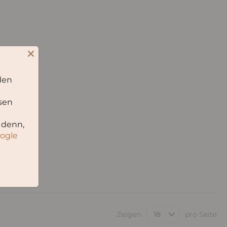
den
sen
 denn,
oogle
Zeigen
pro Seite