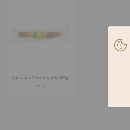
In den Warenkorb legen
Qalaquiri Churchkhela 130g
€7,10