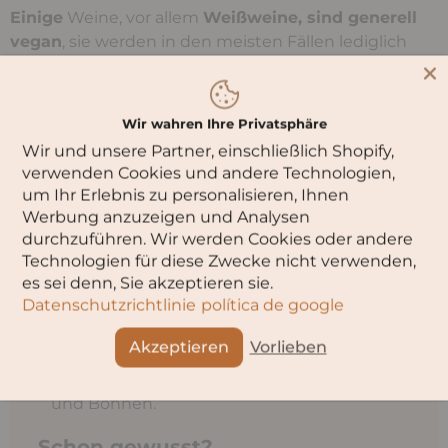
Einige
Weine, vor allem
Weißweine, sind generell
vegan
, sie werden in den meisten Fällen lediglich
mit der Mineralerde Bentonit behandelt.
Rotweine
in veganer Herstellung lassen sich ohne
Wir wahren Ihre Privatsphäre
weiteres mit
Schönungsmitteln
behandeln, die
Wir und unsere Partner, einschließlich Shopify,
nicht tierischen Ursprungs
sind und deren
verwenden Cookies und andere Technologien,
Verwendung sich nicht auf den Geschmack auswirkt.
um Ihr Erlebnis zu personalisieren, Ihnen
Werbung anzuzeigen und Analysen
Schönungsmittel ohne
durchzuführen. Wir werden Cookies oder andere
Technologien für diese Zwecke nicht verwenden,
tierischen Ursprungs:
es sei denn, Sie akzeptieren sie.
Datenschutzrichtlinie
política de google
Bentonit
Aktivkohle
Akzeptieren
Vorlieben
Pflanzliche Gelatine
Pflanzliches Protein aus Erbsen, Kartoffeln
und Bohnen.
Schon gewusst?