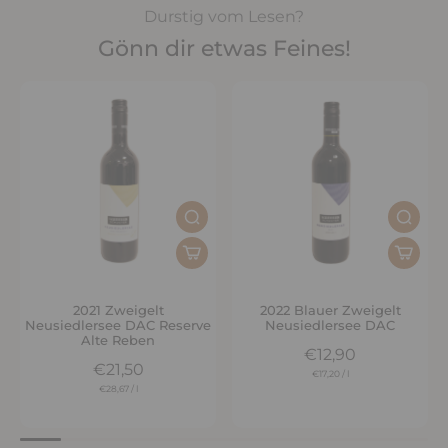
Durstig vom Lesen?
Gönn dir etwas Feines!
2021 Zweigelt
2022 Blauer Zweigelt
Neusiedlersee DAC Reserve
Neusiedlersee DAC
Alte Reben
€12,90
€21,50
€17,20
/
l
€28,67
/
l