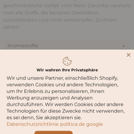
geschmackliche Vielfalt vom Wein. Darunter versteht
man alle Stoffe, die bei einer Destillation
zurückbleiben und nicht verdampfen. Zu ihnen
zählen:
Aromastoffe
Zucker
Wir wahren Ihre Privatsphäre
Säure
Wir und unsere Partner, einschließlich Shopify,
verwenden Cookies und andere Technologien,
Polyphenole
um Ihr Erlebnis zu personalisieren, Ihnen
Werbung anzuzeigen und Analysen
Mineralstoffe
durchzuführen. Wir werden Cookies oder andere
Technologien für diese Zwecke nicht verwenden,
Vitamine
es sei denn, Sie akzeptieren sie.
Datenschutzrichtlinie
política de google
Stickstoffverbindungen