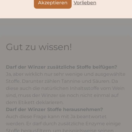
Akzeptieren
Vorlieben
Gut zu wissen!
Darf der Winzer zusätzliche Stoffe beifügen?
Ja, aber wirklich nur sehr wenige und ausgewählte
Stoffe. Darunter zählen Tannine und Säuren. Da
diese auch die natürlichen Inhaltsstoffe vom Wein
sind, muss der Winzer sie noch nicht einmal auf
dem Etikett deklarieren.
Darf der Winzer Stoffe herausnehmen?
Auch diese Frage kann mit Ja beantwortet
werden. Er darf durch zusätzliche Enzyme einige
Stoffe herausfiltern, um beispielsweise seinen