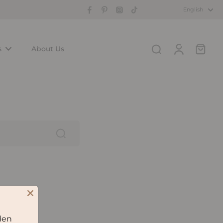
English
s
About Us
den