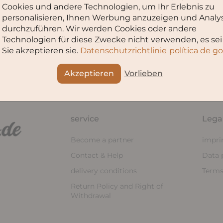
Cookies und andere Technologien, um Ihr Erlebnis zu
personalisieren, Ihnen Werbung anzuzeigen und Analy
durchzuführen. Wir werden Cookies oder andere
Technologien für diese Zwecke nicht verwenden, es sei
Sie akzeptieren sie.
Datenschutzrichtlinie
política de g
Akzeptieren
Vorlieben
service
Lega
Become a partner
impri
Contact & Help
Data 
delivery conditions
Terms
Return Policy and Right of
Withdrawal