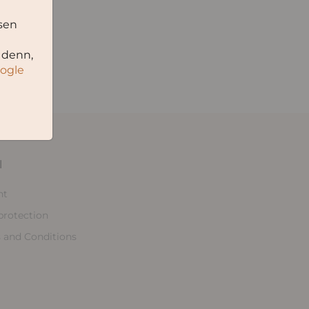
sen
 denn,
oogle
l
nt
protection
 and Conditions