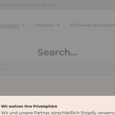
e shipping on orders over 80 EUR
rs & Events
Inspiration
B2B &amp; Partnership
Search...
Wir wahren Ihre Privatsphäre
Wir und unsere Partner, einschließlich Shopify, verwen