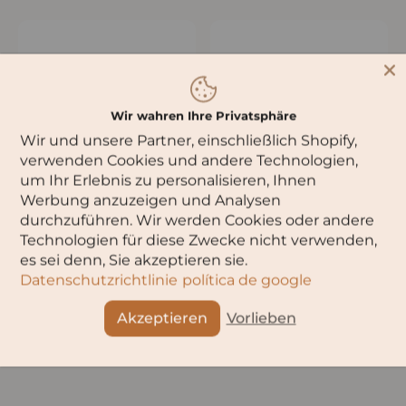
Wir wahren Ihre Privatsphäre
Wir und unsere Partner, einschließlich Shopify,
verwenden Cookies und andere Technologien,
um Ihr Erlebnis zu personalisieren, Ihnen
Werbung anzuzeigen und Analysen
durchzuführen. Wir werden Cookies oder andere
Whisky Seminar - intense
From peat to honey –
taste explosions
experience whisky with
Technologien für diese Zwecke nicht verwenden,
soul.
es sei denn, Sie akzeptieren sie.
Datenschutzrichtlinie
política de google
Akzeptieren
Vorlieben
Show
per page