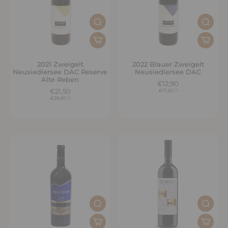
2021 Zweigelt
2022 Blauer Zweigelt
Neusiedlersee DAC Reserve
Neusiedlersee DAC
Alte Reben
€12,90
€21,50
€17,20
/
l
€28,67
/
l