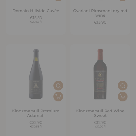
Domain Hillside Cuvée
Gvariani Pirosmani dry red
wine
€15,50
€20,67
/
l
€13,90
Kindzmarauli Premium
Kindzmarauli Red Wine
Adamati
Sweet
€22,90
€12,90
€30,53
/
l
€17,20
/
l