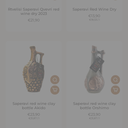
Rtvelisi Saperavi Qvevri red
Saperavi Red Wine Dry
wine dry 2023
€13,90
€21,90
€18,53
/
l
Saperavi red wine clay
Saperavi red wine clay
bottle Akido
bottle Orshimo
€23,90
€23,90
€31,87
/
l
€31,87
/
l