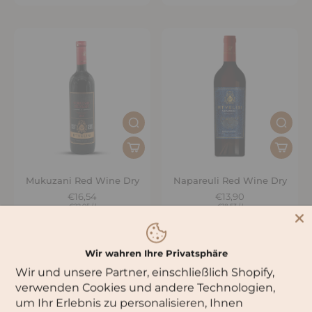
Mukuzani Red Wine Dry
Napareuli Red Wine Dry
€16,54
€13,90
€22,05
/
l
€18,53
/
l
Wir wahren Ihre Privatsphäre
Wir und unsere Partner, einschließlich Shopify,
verwenden Cookies und andere Technologien,
um Ihr Erlebnis zu personalisieren, Ihnen