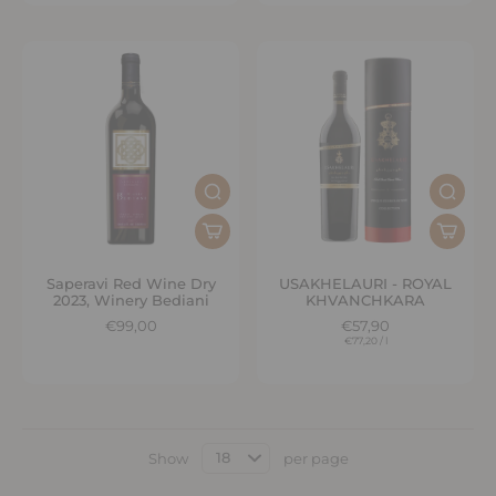
Saperavi Red Wine Dry
USAKHELAURI - ROYAL
2023, Winery Bediani
KHVANCHKARA
€99,00
€57,90
€77,20
/
l
Show
per page