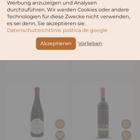
Werbung anzuzeigen und Analysen
durchzuführen. Wir werden Cookies oder andere
Technologien für diese Zwecke nicht verwenden,
es sei denn, Sie akzeptieren sie.
Datenschutzrichtlinie
política de google
Akzeptieren
Vorlieben
Rtvelisi Khvanchkara
Rtvelisi Ojaleshi Sweet Red
Lieblich
Wine
€21,90
€16,90
€29,20
/
l
€22,53
/
l