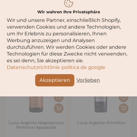
Wir wahren Ihre Privatsphäre
Wir und unsere Partner, einschließlich Shopify,
Leonetti 1973 Primitivo – 1l
Luna Argenta Bianco
verwenden Cookies und andere Technologien,
Appassite
um Ihr Erlebnis zu personalisieren, Ihnen
Werbung anzuzeigen und Analysen
durchzuführen. Wir werden Cookies oder andere
Technologien für diese Zwecke nicht verwenden,
es sei denn, Sie akzeptieren sie.
Datenschutzrichtlinie
política de google
Akzeptieren
Vorlieben
Luna Argenta Negroamaro
Luna Argenta Primitivo
Primitivo Appassite