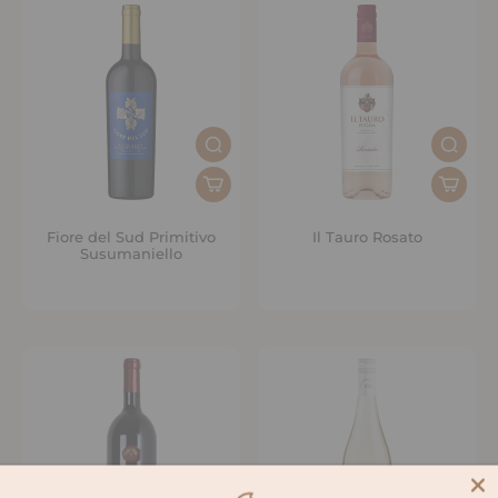
Fiore del Sud Primitivo
Il Tauro Rosato
Susumaniello