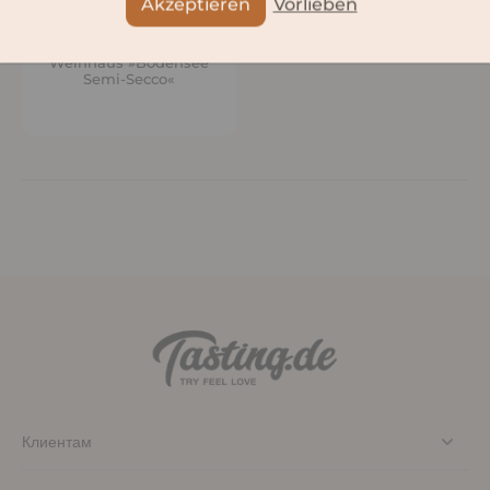
Akzeptieren
Vorlieben
Markgräflich Badisches
Weinhaus »Bodensee
Semi-Secco«
Клиентам