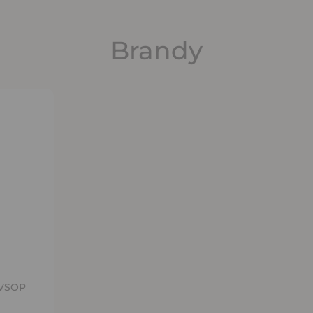
Brandy
ину
 VSOP