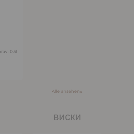
ину
avi 0,5l
Alle ansehen
виски