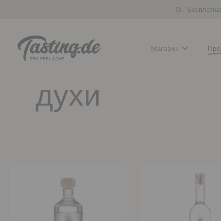
Бесплатная
Перейти
к
содержимому
Магазин
Пре
духи