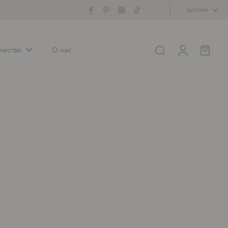
русский
чество
О нас