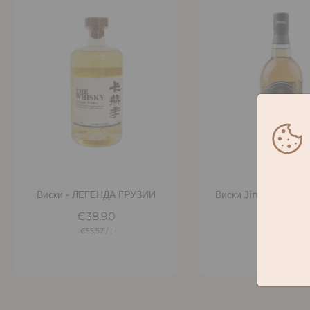
Добавить в корзину
Добавить в корз
Виски - ЛЕГЕНДА ГРУЗИИ
Виски Jimsher Бочк
Саперави
€38,90
€45,90
€55,57
/
l
€65,57
/
l