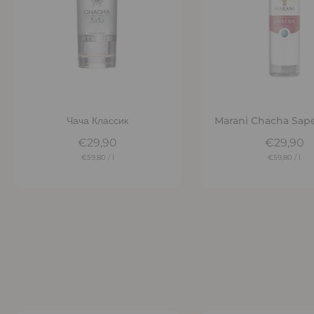
Добавить в корзину
Добавить в корз
Чача Классик
Marani Chacha Saper
€29,90
€29,90
€59,80
/
l
€59,80
/
l