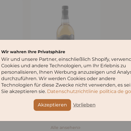
Wir wahren Ihre Privatsphäre
Wir und unsere Partner, einschließlich Shopify, verwen
Cookies und andere Technologien, um Ihr Erlebnis zu
ину
Добавить в корзину
personalisieren, Ihnen Werbung anzuzeigen und Analy
durchzuführen. Wir werden Cookies oder andere
и из-под
Виски Джимшер Цинандали
Technologien für diese Zwecke nicht verwenden, es sei
€45,90
Sie akzeptieren sie.
Datenschutzrichtlinie
política de g
€65,57
/
l
Akzeptieren
Vorlieben
Alle ansehen