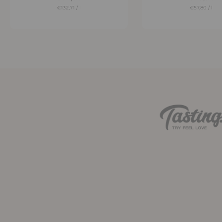
€132,71
/
l
€57,80
/
l