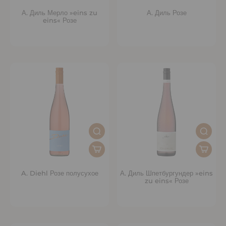
А. Диль Мерло »eins zu
А. Диль Розе
eins« Розе
A. Diehl Розе полусухое
А. Диль Шпетбургундер »eins
zu eins« Розе