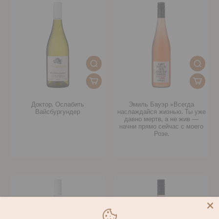
Доктор. Ослабить
Эмиль Бауэр »Всегда
Вайсбургундер
наслаждайся жизнью. Ты уже
давно мертв, а не жив —
начни прямо сейчас с моего
Розе.