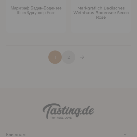
Маркграф Баден-Бодензее
Markgräflich Badisches
Шпетбургундер Розе
Weinhaus Bodensee Secco
Rosé
1
2
Клиентам