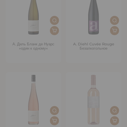
А. Диль Бланк де Нуарс
A. Diehl Cuvée Rouge
»один к одному«
Безалкогольное