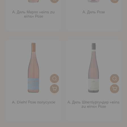
А. Диль Мерло »eins zu
А. Диль Розе
eins« Розе
A. Diehl Розе полусухое
А. Диль Шпетбургундер »eins
zu eins« Розе