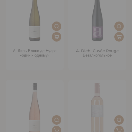
А. Диль Бланк де Нуарс
A. Diehl Cuvée Rouge
»один к одному«
Безалкогольное