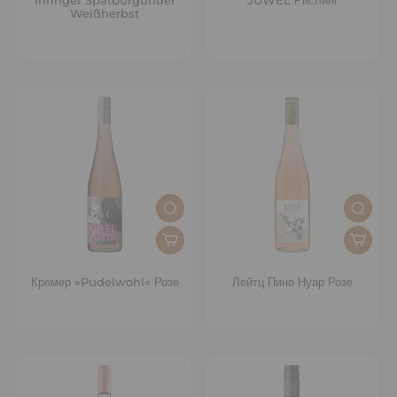
Ihringer Spätburgunder
JUWEL Рислинг
Weißherbst
Кремер »Pudelwohl« Розе
Лейтц Пино Нуар Розе