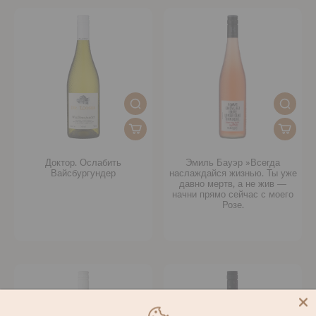
Доктор. Ослабить
Эмиль Бауэр »Всегда
Вайсбургундер
наслаждайся жизнью. Ты уже
давно мертв, а не жив —
начни прямо сейчас с моего
Розе.