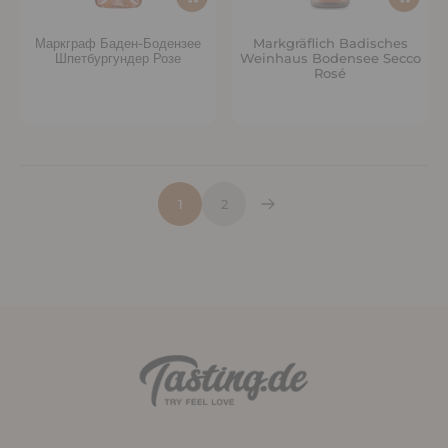
Маркграф Баден-Бодензее
Markgräflich Badisches
Шпетбургундер Розе
Weinhaus Bodensee Secco
Rosé
1
2