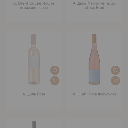
A. Diehl Cuvée Rouge
А. Диль Мерло »eins zu
Безалкогольное
eins« Розе
А. Диль Розе
A. Diehl Розе полусухое