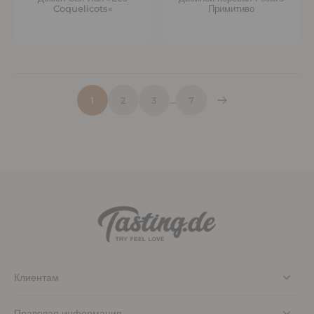
Coquelicots«
Примитиво
1
2
3
…
7
Клиентам
Правовая информация