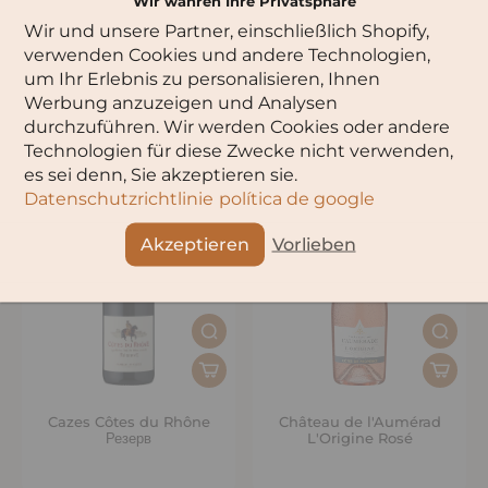
Wir wahren Ihre Privatsphäre
Wir und unsere Partner, einschließlich Shopify,
verwenden Cookies und andere Technologien,
Барон Филипп де Ротшильд
Барон Филипп де Ротшильд
um Ihr Erlebnis zu personalisieren, Ihnen
Бордо Розе
La Bélière Rosé –
органическое
Werbung anzuzeigen und Analysen
durchzuführen. Wir werden Cookies oder andere
Technologien für diese Zwecke nicht verwenden,
es sei denn, Sie akzeptieren sie.
Datenschutzrichtlinie
política de google
Akzeptieren
Vorlieben
Cazes Côtes du Rhône
Château de l'Aumérad
Резерв
L'Origine Rosé