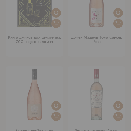
Книга джинов для ценителей:
Домен Мишель Тома Сансер
200 рецептов джина
Розе
Домен Сен-Лан »Les
Двойной перевал Розато