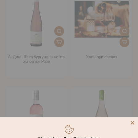
А. Диль Шпетбургундер »eins
Ужин при свечах
zu eins« Розе