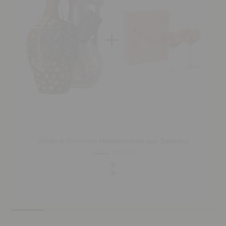
Akido & Orshimo: Meisterwerke aus Saperavi
€52,20
€60,70