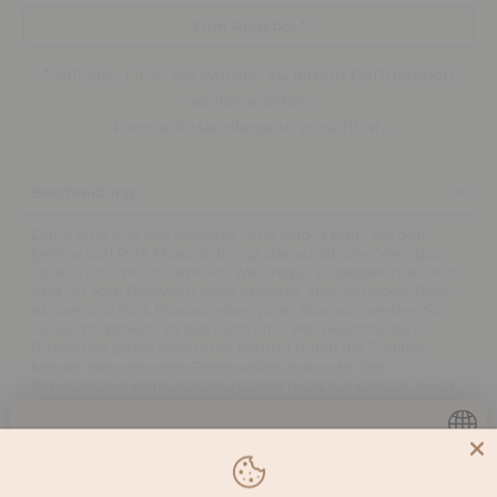
Zum Angebot *
*
Affiliate-Link
: Sie werden zu einem Partnershop
weitergeleitet.
Preis auf Händlerseite einsehbar.
Beschreibung
Drink pink and feel Moscato! Jetzt wird´s pink! Mit dem
[yellow tail] Pink Moscato bringt das autralische Weingut
Casella eine neue Farbe ins Weinregal! Zugegeben, so weit
sind wir vom Roséwein nicht entfernt, aber dennoch: Rosé
ist rosé und Pink Moscato eben pink! Moscato, werden Sie
vielleicht denken, ist das nicht eine Weißweintraube?
Bingo! Der pinke Schimmer kommt durch die Zugabe
kleiner Mengen roten Rebensaftes zustande. Der
farbintensive Wein überzeugt aber nicht nur optisch. Auch
geschmacklich bereitet er mit seinem süß-fruchtigen
Aroma nach Erdbeeren ein herrliches Trinkvergnügen, das
durch weitere Noten von grünem Apfel zudem sehr
Du musst
16
Jahre oder älter sein,
knackig wirkt.Um die Fruchtaromen und die frische Säure
möglichst prägnant zu halten, werden die Trauben nachts
um diese Seite zu besuchen.