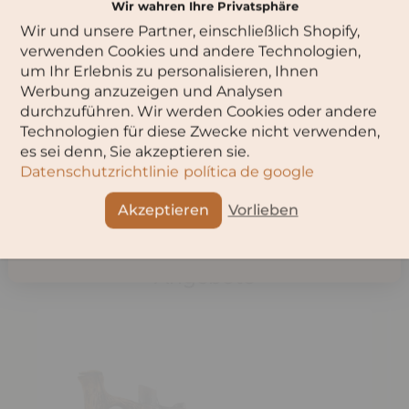
geerntet. Auch die Geräte für die Verarbeitung werden kühl
Wir wahren Ihre Privatsphäre
gehalten und der Wein kalt filtriert. Nach der Vinifikation
Wir und unsere Partner, einschließlich Shopify,
wird er mit dem Saft weiterer Muskattrauben verschnitten.
Bitte wähle dein Alter aus:
Das gibt nochmal einen Extrakick Frische und Frucht!
verwenden Cookies und andere Technologien,
Unterstrichen wird der lebhafte Charakter dieses
um Ihr Erlebnis zu personalisieren, Ihnen
australischen Weins schließlich durch ein sehr feines
Werbung anzuzeigen und Analysen
Moussieren. Probieren Sie den [yellow tail] Pink Moscato gut
durchzuführen. Wir werden Cookies oder andere
gekühlt zu leichten Speisen oder als Aperitif.
Technologien für diese Zwecke nicht verwenden,
OK
es sei denn, Sie akzeptieren sie.
Datenschutzrichtlinie
política de google
Teilen
Abbruch
Akzeptieren
Vorlieben
Angebote