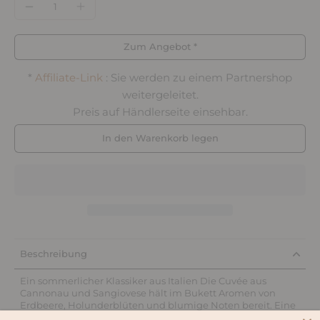
Zum Angebot *
*
Affiliate-Link
: Sie werden zu einem Partnershop
weitergeleitet.
Preis auf Händlerseite einsehbar.
In den Warenkorb legen
Beschreibung
Ein sommerlicher Klassiker aus Italien Die Cuvée aus
Cannonau und Sangiovese hält im Bukett Aromen von
Erdbeere, Holunderblüten und blumige Noten bereit. Eine
feine Mineralität schwingt im Hintergrund mit. Am