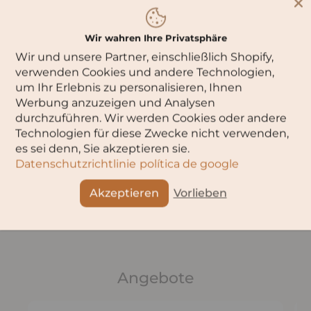
Gaumen offenbar sich ein spritzig-frischer Rosé mit
fruchtbetonter und kraftvoller Aromatik. Jeder Schluck lässt
einen mehr und mehr das mediterane Urlaubsgefühl
Wir wahren Ihre Privatsphäre
erleben und dahin schmelzen.Das Weingut Sella & Mosca
Wir und unsere Partner, einschließlich Shopify,
wurde 1899 von Eriminio Sella und Edgardo Mosca
gegründet. Als Sardiniens größter Weinproduzent steht
verwenden Cookies und andere Technologien,
Sella & Mosca für erstklassige Gutsweine, die aus den
um Ihr Erlebnis zu personalisieren, Ihnen
heimischen Rebsorten Vermentino, Torbato und Cannonau
Werbung anzuzeigen und Analysen
sowie aus internationalen Rebsorten, wie zum Beispiel
Cabernet Sauvignon erzeugt werden. Die Weinberge der
durchzuführen. Wir werden Cookies oder andere
Tenuta Sella & Mosca zählen zu den größten
Technologien für diese Zwecke nicht verwenden,
zusammenhängenden Rebflächen ganz Italiens, beinahe
es sei denn, Sie akzeptieren sie.
600 ha sind mit Reben bestockt.
Datenschutzrichtlinie
política de google
Akzeptieren
Vorlieben
Teilen
Angebote