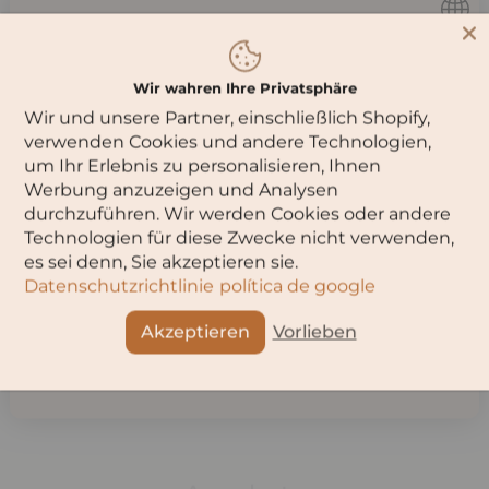
Kornelkirschen und getrocknete Kirschpflaumen erinnert.
Du musst
16
Jahre oder älter sein,
Perfekt zu gegrilltem Fleisch und reifem Käse. Verpackt in
einer edlen Tonflasche – ein Stück georgischer
um diese Seite zu besuchen.
Weintradition.
Wir wahren Ihre Privatsphäre
Alkoholgehalt:
13 %
Wir und unsere Partner, einschließlich Shopify,
Bitte wähle dein Alter aus:
verwenden Cookies und andere Technologien,
Allergiehinweis:
Enthält Sulfite
um Ihr Erlebnis zu personalisieren, Ihnen
Hersteller:
Georgian Production
Werbung anzuzeigen und Analysen
Füllmenge:
0,75 Liter
durchzuführen. Wir werden Cookies oder andere
Geschmack:
Trocken
Technologien für diese Zwecke nicht verwenden,
OK
Region:
Georgien
es sei denn, Sie akzeptieren sie.
Verpackung:
Tonflasche
Datenschutzrichtlinie
política de google
Abbruch
Akzeptieren
Vorlieben
Teilen