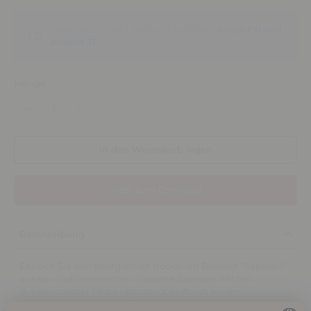
Voraussichtliche Lieferung zwischen
August 11 and
August 13.
Menge
In den Warenkorb legen
Jetzt zum Checkout
Beschreibung
Erleben Sie den georgischen trockenen Rotwein "Saperavi"
aus der traditionsreichen Rebsorte Saperavi. Mit tief
dunkelvioletter Farbe überzeugt er durch seinen
mineralisch-kraftvollen Geschmack, der an Brombeeren,