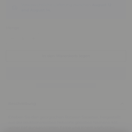
Voraussichtliche Lieferung zwischen
August 12
and August 14.
Menge
In den Warenkorb legen
Beschreibung
Erleben Sie den georgischen Rotwein Saperavi, hergestellt
aus der traditionsreichen Rebsorte gleichen Namens. Mit
seiner tief dunkelvioletten Farbe und einem kraftvollen,