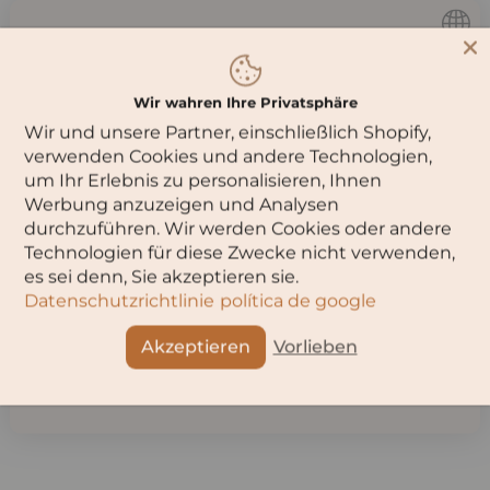
mineralischen Geschmack entfaltet er Aromen von
Brombeeren, überreifen Kornelkirschen und einem Hauch
getrockneter Kirschpflaumen. Dieser trockene Wein eignet
Du musst
16
Jahre oder älter sein,
sich hervorragend zu würzigen Fleischgerichten und reifem
Käse.
um diese Seite zu besuchen.
Wir wahren Ihre Privatsphäre
Details:
Wir und unsere Partner, einschließlich Shopify,
Alkoholgehalt: 12,5 %
Bitte wähle dein Alter aus:
verwenden Cookies und andere Technologien,
Füllmenge: 0,75 Liter
um Ihr Erlebnis zu personalisieren, Ihnen
Werbung anzuzeigen und Analysen
Verpackung: Tonflasche
durchzuführen. Wir werden Cookies oder andere
Land: Georgien
Technologien für diese Zwecke nicht verwenden,
OK
Enthält Sulfite
es sei denn, Sie akzeptieren sie.
Perfekt für Genießer, die Authentizität und Charakter im
Datenschutzrichtlinie
política de google
Wein schätzen!
Abbruch
Akzeptieren
Vorlieben
Teilen