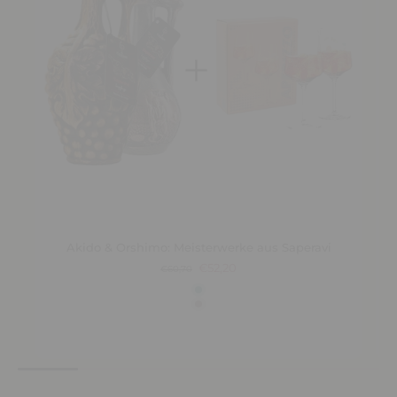
Akido & Orshimo: Meisterwerke aus Saperavi
€52,20
€60,70