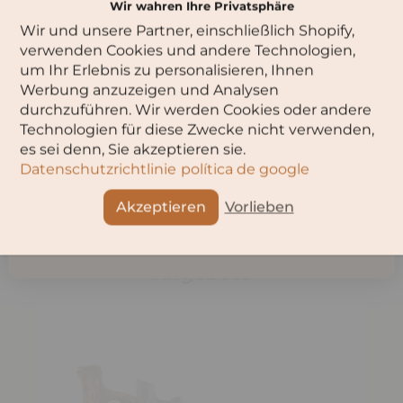
Zunge gleiten lassen.Rundum nachhaltig – das ist das
Wir wahren Ihre Privatsphäre
Gesamtkonzept dieses Mouton Cadet. Verschlossen mit
Wir und unsere Partner, einschließlich Shopify,
einem Naturkorken stammt auch das Papier für die
Bitte wähle dein Alter aus:
Etiketten aus nachhaltiger Forstwirtschaft. Die Flasche
verwenden Cookies und andere Technologien,
wiederum besteht aus recyceltem Leichtglas und auch die
um Ihr Erlebnis zu personalisieren, Ihnen
Kapsel kann als erste ihrer Art wiederverwertet werden. Bio
Werbung anzuzeigen und Analysen
und basta. Das ist das Motto dieses Weins. Wir finden: Das
durchzuführen. Wir werden Cookies oder andere
ist rundum gelungen!
Technologien für diese Zwecke nicht verwenden,
OK
es sei denn, Sie akzeptieren sie.
Datenschutzrichtlinie
política de google
Teilen
Abbruch
Akzeptieren
Vorlieben
Angebote