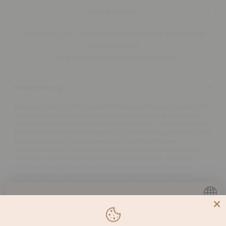
Zum Angebot *
*
Affiliate-Link
: Sie werden zu einem Partnershop
weitergeleitet.
Preis auf Händlerseite einsehbar.
Beschreibung
Mouton Cadet in Bio-Qualität Wem der Mouton Cadet noch
nicht ins Glas gekommen ist, der sollte diese Berühmtheit
aus Bordeaux unbedingt einmal probieren. Erst recht in der
Bio-Variante!Denn der Mouton Cadet Bio Rouge ist die erste
biologisch zertifizierte Cuvée des Traditionshauses
Rothschild. Die Trauben stammen zu 100 Prozent aus Bio-
Parzellen und werden sehr sorgfältig gelesen. Nach der
Vinifikation ruht der Wein 16 Monate lang, um seinen
Geschmack zu harmonisieren.In tiefdunklen Rubinrot
schimmert er anschließend im Glas. Schon die Nase ist
einladend fruchtbetont. Am Gaumen folgen Noten von
frischen Brombeeren und Heidelbeeren. Begleitet wird die
Du musst
16
Jahre oder älter sein,
Frucht von einer feinen Würze und sanften Tanninen, die
den Wein sehr rund und mit schönem Nachhall über die
um diese Seite zu besuchen.