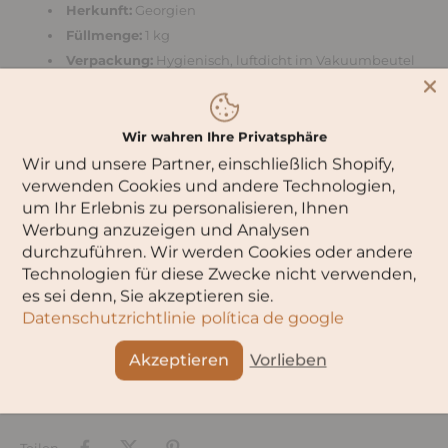
Herkunft:
Georgien
Füllmenge:
1 kg
Verpackung:
Hygienisch, luftdicht im Vakuumbeutel
Hersteller:
Georgian Production
Region:
Georgien
Lagerung:
Trocken und kühl aufbewahren – ideal
Wir wahren Ihre Privatsphäre
unter +14 °C
Wir und unsere Partner, einschließlich Shopify,
verwenden Cookies und andere Technologien,
Hinweis zur Lagerung:
um Ihr Erlebnis zu personalisieren, Ihnen
Bitte beachten Sie, dass das Produkt bei unsachgemäßer
Werbung anzuzeigen und Analysen
Lagerung – insbesondere bei höheren Temperaturen –
verderben kann. Mögliche Folgen sind z. B. Bitterkeit oder
durchzuführen. Wir werden Cookies oder andere
der Befall durch Mehlwürmer und Käfer.
Technologien für diese Zwecke nicht verwenden,
✔ Naturbelassen
es sei denn, Sie akzeptieren sie.
✔ Ohne Zusatzstoffe
Datenschutzrichtlinie
política de google
✔ Authentischer Geschmack aus der georgischen Küche
Bringen Sie mit diesem hochwertigen Maismehl ein Stück
Akzeptieren
Vorlieben
georgischer Tradition in Ihre Küche!