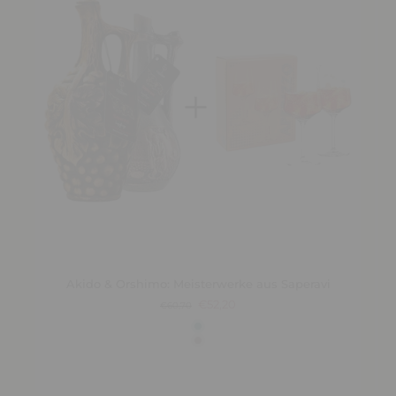
Akido & Orshimo: Meisterwerke aus Saperavi
€52,20
€60,70