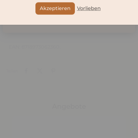
Abbruch
Öffnung und der fein gearbeitete Ausgießer
Akzeptieren
Vorlieben
erleichtern das Einschenken ohne Kleckern.
Diese Dekanterkaraffe ist ein Muss für jeden
Weinliebhaber, der seine Weine optimal
servieren und genießen möchte.
EAN: 8718973062360.
Teilen
Angebote