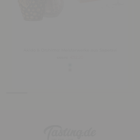
Akido & Orshimo: Meisterwerke aus Saperavi
€52,20
€60,70