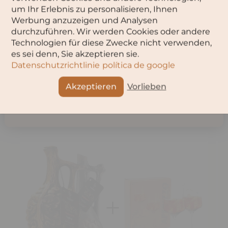
ein ausgeglichenes Klima während des ganzen Jahres.
um Ihr Erlebnis zu personalisieren, Ihnen
Werbung anzuzeigen und Analysen
durchzuführen. Wir werden Cookies oder andere
Teilen
Technologien für diese Zwecke nicht verwenden,
OK
es sei denn, Sie akzeptieren sie.
Datenschutzrichtlinie
política de google
Abbruch
Akzeptieren
Vorlieben
Angebote