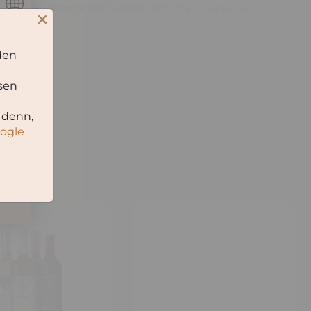
 von einer »Blume des Südens« verführen, wie sie nur in
den
sen
 denn,
oogle