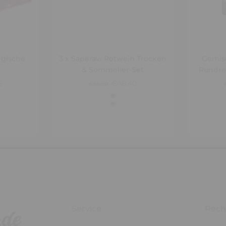
rgische
3 x Saperavi Rotwein Trocken
Gemis
& Sommelier-Set
Rundre
5
€48,40
€56,60
Service
Rech