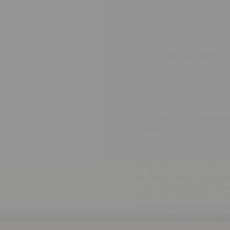
*
Affiliate-Link
: S
P
Beschreibung
Susumaniello + Primitivo =
Der Fiore del Sud aus Apu
Primtivo eine vollmundig
ein Rotwein der Extraklas
ungewöhnlichen Namen stec
ist sie mit der toskanisc
der Susumaniello lange al
enorme Potenzial der Trau
frische Säure und feinkör
Beerenfrucht, die feine W
Traumkombination!Italiens
sagenhafte 98 Punkte für 