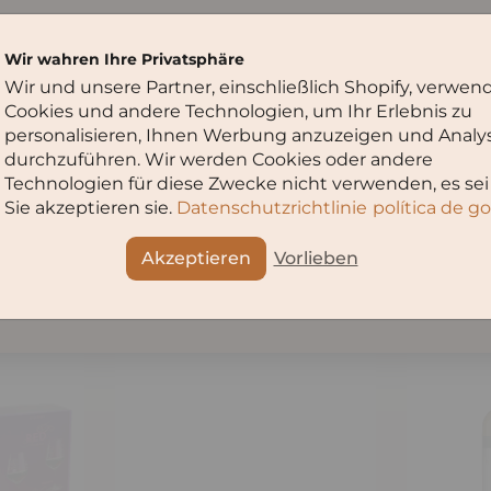
Klasse und lassen Sie sich
Du musst
16
Jahre oder älter sein,
Apulien blüht!
Wir wahren Ihre Privatsphäre
um diese Seite zu besuchen.
Wir und unsere Partner, einschließlich Shopify, verwen
Teilen
Cookies und andere Technologien, um Ihr Erlebnis zu
Bitte wähle dein Alter aus:
personalisieren, Ihnen Werbung anzuzeigen und Analy
durchzuführen. Wir werden Cookies oder andere
Technologien für diese Zwecke nicht verwenden, es sei
Sie akzeptieren sie.
Datenschutzrichtlinie
política de g
OK
Abbruch
Angebote
Akzeptieren
Vorlieben