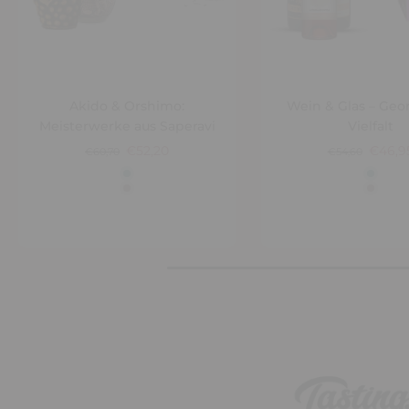
Akido & Orshimo:
Wein & Glas – Geo
Meisterwerke aus Saperavi
Vielfalt
€52,20
€46,9
€60,70
€54,60