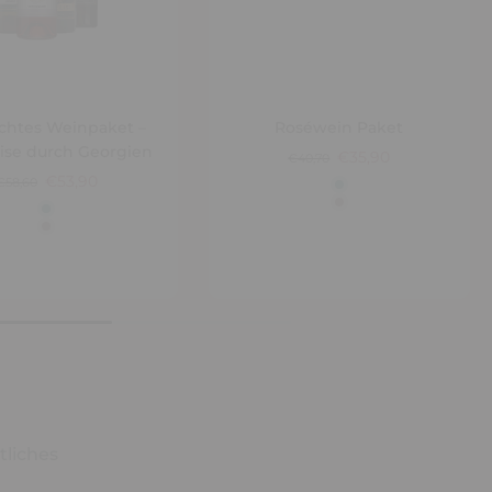
chtes Weinpaket –
Roséwein Paket
ise durch Georgien
€35,90
€40,70
€53,90
€58,60
tliches