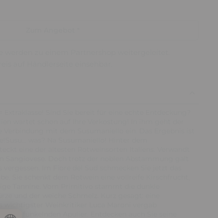
Zum Angebot *
ie werden zu einem Partnershop weitergeleitet.
reis auf Händlerseite einsehbar.
 Extraklasse! Sind Sie bereit für eine echte Entdeckung?
lien wartet schon auf Ihre Verkostung! In ihm geht der
e Verbindung mit dem Susumaniello ein. Das Ergebnis ist
se!Susu... was? Na Susumaniello! Hinter dem
kt eine der ältesten Rotweinsorten Italiens. Verwandt
hen Sangiovese. Doch trotz der noblen Abstammung galt
s vergessen. Im Fiore del Sud schmecken Sie jetzt das
be. Sie schenkt dem Rotwein eine vollreife Kirschfrucht,
nige Tannine. Vom Primitivo stammt die dunkle
ürze und der weiche Schmelz. Kurz gesagt: eine
 wichtigster Weinkritiker Luca Maroni vergab
diesen funkelnden Apulier. Entdecken auch Sie seine