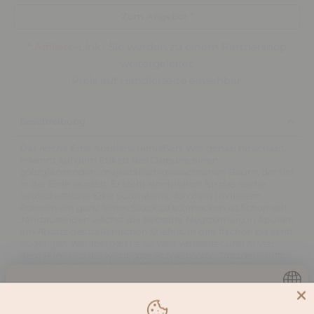
Zum Angebot *
*
Affiliate-Link
: Sie werden zu einem Partnershop
weitergeleitet.
Preis auf Händlerseite einsehbar.
Beschreibung
Das reiche Erbe Apuliens genießen: Wer genau hinschaut,
erkennt auf dem Etikett des Cippune einen
goldglänzenden, majestätisch gewachsenen Baum, der tief
in der Erde wurzelt. Er steht sinnbildlich für das reiche
landschaftliche Erbe Süditaliens, von dem in diesem
Rotwein ein ganz feines Stück zu schmecken ist.Schon seit
Jahrtausenden wächst die Rebsorte Negroamaro in Apulien
am Absatz des italienischen Stiefels. In den flachen bis sanft
hügeligen Weinbergen ist sie weit verbreitet und hinter
dem Primitivo die wichtigste Rotweinsorte. Trotzdem trifft
man sie bis heute oft nur als Verschnittpartner in
vollmundigen Cuvées an, um diesen mehr Farbe und
Fruchtintensität zu verleihen. Dabei besitzt der
Du musst
16
Jahre oder älter sein,
Negroamaro auch reinsortig ausgebaut ein immenses