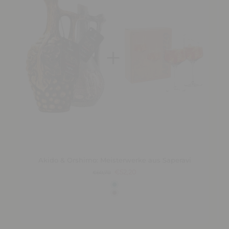
Akido & Orshimo: Meisterwerke aus Saperavi
€52,20
€60,70