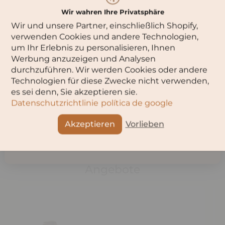
Potenzial, wie der Cippune beweist!Lassen Sie sich von der
um diese Seite zu besuchen.
tiefroten Farbe und der eleganten Frucht dieses Rotweins in
Wir wahren Ihre Privatsphäre
den Süden Italiens entführen. Noten von reifen Kirschen,
Wir und unsere Partner, einschließlich Shopify,
Cassis und Schokolade strömen Ihnen aus dem Glas
Bitte wähle dein Alter aus:
entgegen. Am Gaumen zeigt sich der Negroamaro
verwenden Cookies und andere Technologien,
feinwürzig und ausgewogen mit reifen Tanninen und
um Ihr Erlebnis zu personalisieren, Ihnen
einem langen Nachhall.Ein weiterer Beweis für die große
Werbung anzuzeigen und Analysen
Klasse dieses Rotweins: Für den 2021er-Jahrgang vergab
durchzuführen. Wir werden Cookies oder andere
Italiens wichtigster Weinverkoster Luca Maroni grandiose 97
Punkte. Jetzt sind Sie an der Reihe, ihn zu probieren!
Technologien für diese Zwecke nicht verwenden,
OK
es sei denn, Sie akzeptieren sie.
Datenschutzrichtlinie
política de google
Abbruch
Teilen
Akzeptieren
Vorlieben
Angebote