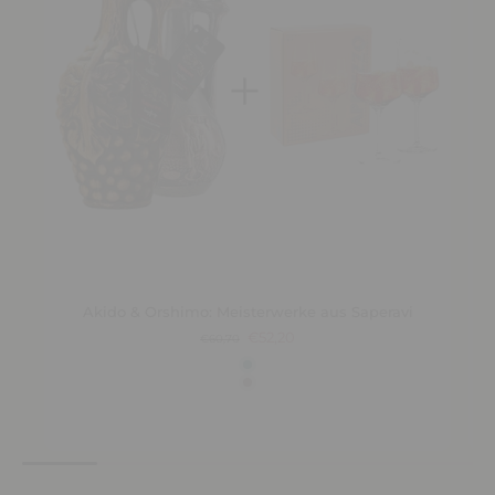
Akido & Orshimo: Meisterwerke aus Saperavi
€52,20
€60,70