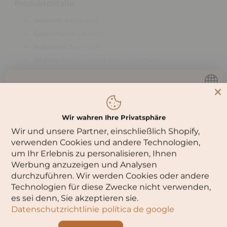
Produktdetails:
Weinart:
Weißwein
Geschmack:
Lieblich
Rebsorte:
Tsolikouri
Region:
Tvishi, Lechkhumi – Georgien
Füllmenge:
0,75 Liter
Hersteller:
Badagoni
Du musst
16
Jahre oder älter sein,
Allergiehinweis:
Enthält Sulfite
um diese Seite zu besuchen.
Verpackung:
Glasflasche
Wir wahren Ihre Privatsphäre
Serviertemperatur:
8–10 °C
Wir und unsere Partner, einschließlich Shopify,
Bitte wähle dein Alter aus:
verwenden Cookies und andere Technologien,
Charakteristik:
um Ihr Erlebnis zu personalisieren, Ihnen
Feines
Aroma reifer Birnen, Pfirsiche und floraler
Werbung anzuzeigen und Analysen
Noten
durchzuführen. Wir werden Cookies oder andere
Harmonischer,
leicht süßer Geschmack
mit
Technologien für diese Zwecke nicht verwenden,
OK
erfrischender Säurestruktur
es sei denn, Sie akzeptieren sie.
Gut ausgewogene Balance zwischen
Süße und
Datenschutzrichtlinie
política de google
Frische
Abbruch