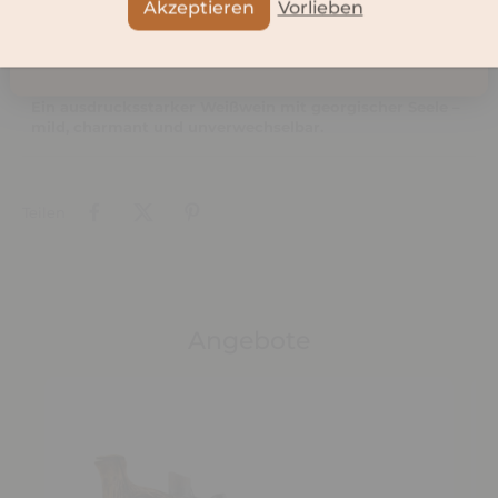
Akzeptieren
Vorlieben
Serviervorschlag:
Perfekt zu
leichten Vorspeisen
,
Geflügel
,
Käseplatten
oder
fruchtigen Desserts
. Ideal auch als
Begleiter an warmen
Tagen
.
Ein ausdrucksstarker Weißwein mit georgischer Seele –
mild, charmant und unverwechselbar.
Teilen
Angebote