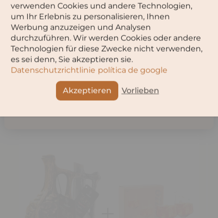
»eins zu eins« zeigt mal wieder, wie hervorragend den
Bitte wähle dein Alter aus:
verwenden Cookies und andere Technologien,
beiden das gelingt.
um Ihr Erlebnis zu personalisieren, Ihnen
Werbung anzuzeigen und Analysen
durchzuführen. Wir werden Cookies oder andere
Technologien für diese Zwecke nicht verwenden,
Teilen
OK
es sei denn, Sie akzeptieren sie.
Datenschutzrichtlinie
política de google
Abbruch
Akzeptieren
Vorlieben
Angebote