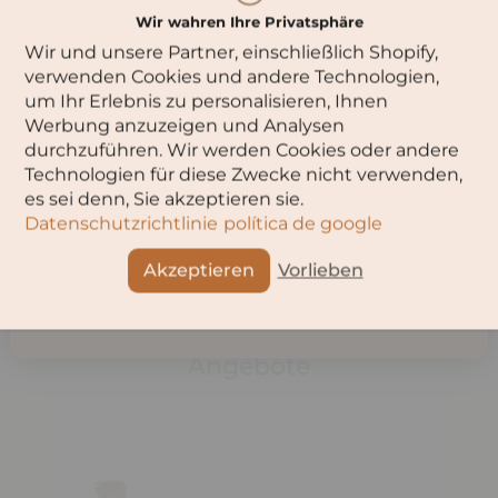
um diese Seite zu besuchen.
»Eins zu Eins« steht für ein harmonisches Verhältnis
Wir wahren Ihre Privatsphäre
zwischen der Rebsorte und deren Ausbau. Für diese Weine
ist es entscheidend, sich seinen individuellen Weinstil
Wir und unsere Partner, einschließlich Shopify,
anzueignen und ihn stetig zu perfektionieren. Mit ihren
Bitte wähle dein Alter aus:
verwenden Cookies und andere Technologien,
»Eins zu Eins« Weinen präsentiert das Ehepaar Diehl
um Ihr Erlebnis zu personalisieren, Ihnen
rebsortentypischen Weingenuss auf Premium-Niveau. So
Werbung anzuzeigen und Analysen
wie beim Blanc de Noirs: Unverkennbar in zartem
Lachsrosé bilden weiße und rote Johannisbeeren die Basis
durchzuführen. Wir werden Cookies oder andere
dieses leicht prickelnden Sommerweins.
Technologien für diese Zwecke nicht verwenden,
OK
es sei denn, Sie akzeptieren sie.
Datenschutzrichtlinie
política de google
Teilen
Abbruch
Akzeptieren
Vorlieben
Angebote