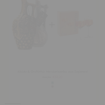
Akido & Orshimo: Meisterwerke aus Saperavi
€52,20
€60,70