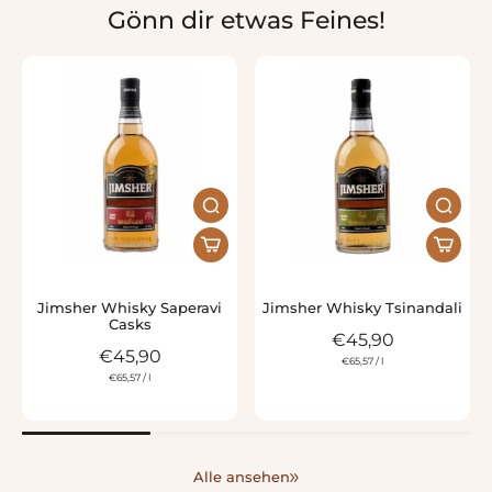
Gönn dir etwas Feines!
Jimsher Whisky Saperavi
Jimsher Whisky Tsinandali
Casks
€45,90
€45,90
€65,57
/
l
€65,57
/
l
Alle ansehen