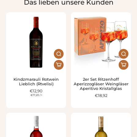
Das lieben unsere Kunden
Kindzmarauli Rotwein
2er Set Ritzenhoff
Lieblich (Rtvelisi)
Aperizzogläser Weingläser
Aperitivo Kristallglas
€12,90
€17,20
/
l
€18,92