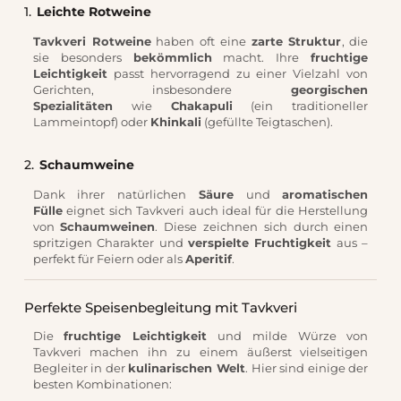
1.
Leichte Rotweine
Tavkveri Rotweine
haben oft eine
zarte Struktur
, die
sie besonders
bekömmlich
macht. Ihre
fruchtige
Leichtigkeit
passt hervorragend zu einer Vielzahl von
Gerichten, insbesondere
georgischen
Spezialitäten
wie
Chakapuli
(ein traditioneller
Lammeintopf) oder
Khinkali
(gefüllte Teigtaschen).
2.
Schaumweine
Dank ihrer natürlichen
Säure
und
aromatischen
Fülle
eignet sich Tavkveri auch ideal für die Herstellung
von
Schaumweinen
. Diese zeichnen sich durch einen
spritzigen Charakter und
verspielte Fruchtigkeit
aus –
perfekt für Feiern oder als
Aperitif
.
Perfekte Speisenbegleitung mit Tavkveri
Die
fruchtige Leichtigkeit
und milde Würze von
Tavkveri machen ihn zu einem äußerst vielseitigen
Begleiter in der
kulinarischen Welt
. Hier sind einige der
besten Kombinationen: