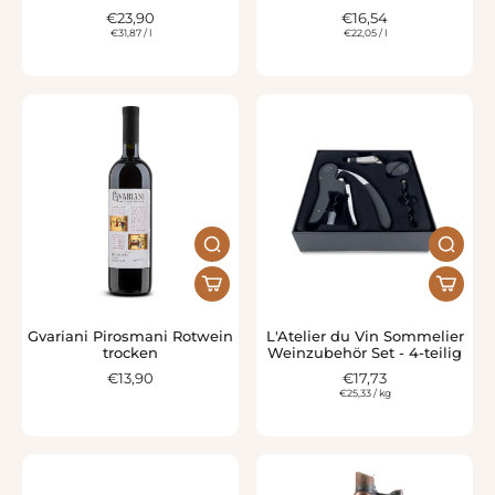
€23,90
€16,54
€31,87
/
l
€22,05
/
l
Gvariani Pirosmani Rotwein
L'Atelier du Vin Sommelier
trocken
Weinzubehör Set - 4-teilig
€13,90
€17,73
€25,33
/
kg