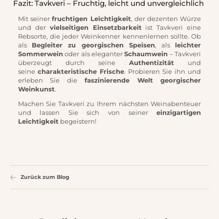
Fazit: Tavkveri – Fruchtig, leicht und unvergleichlich
Mit seiner
fruchtigen Leichtigkeit
, der dezenten Würze
und der
vielseitigen Einsetzbarkeit
ist Tavkveri eine
Rebsorte, die jeder Weinkenner kennenlernen sollte. Ob
als
Begleiter zu georgischen Speisen
, als
leichter
Sommerwein
oder als eleganter
Schaumwein
– Tavkveri
überzeugt durch seine
Authentizität
und
seine
charakteristische Frische
. Probieren Sie ihn und
erleben Sie die
faszinierende Welt georgischer
Weinkunst
.
Machen Sie Tavkveri zu Ihrem nächsten Weinabenteuer
und lassen Sie sich von seiner
einzigartigen
Leichtigkeit
begeistern!
Zurück zum Blog