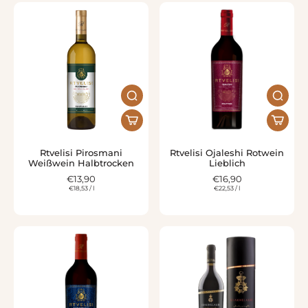
Rtvelisi Pirosmani
Rtvelisi Ojaleshi Rotwein
Weißwein Halbtrocken
Lieblich
€13,90
€16,90
€18,53
/
l
€22,53
/
l