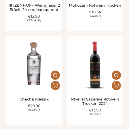
RITZENHOFF Weingläser 2
Mukuzani Rotwein Trocken
Stück, 24 cm, transparent
€16,54
€12,90
€22,05
/
l
€23,04
/
kg
Chacha Klassik
Rtvelisi Saperavi Rotwein
Trocken 2024
€29,90
€59,80
/
l
€13,90
€18,53
/
l