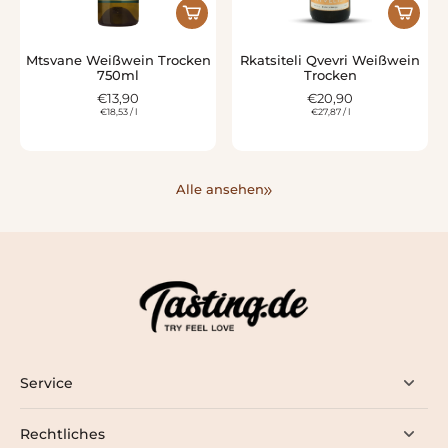
Mtsvane Weißwein Trocken
Rkatsiteli Qvevri Weißwein
750ml
Trocken
€13,90
€20,90
€18,53
/
l
€27,87
/
l
Alle ansehen
Service
Rechtliches