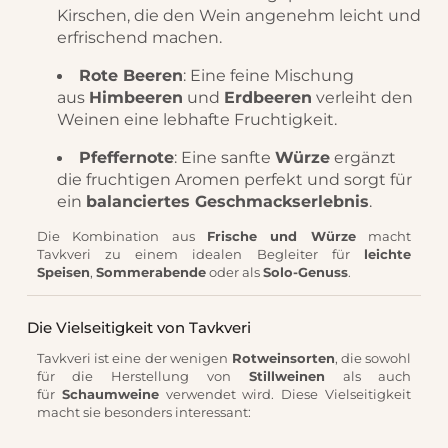
Kirschen, die den Wein angenehm leicht und
erfrischend machen.
Rote Beeren
: Eine feine Mischung
aus
Himbeeren
und
Erdbeeren
verleiht den
Weinen eine lebhafte Fruchtigkeit.
Pfeffernote
: Eine sanfte
Würze
ergänzt
die fruchtigen Aromen perfekt und sorgt für
ein
balanciertes Geschmackserlebnis
.
Die Kombination aus
Frische und Würze
macht
Tavkveri zu einem idealen Begleiter für
leichte
Speisen
,
Sommerabende
oder als
Solo-Genuss
.
Die Vielseitigkeit von Tavkveri
Tavkveri ist eine der wenigen
Rotweinsorten
, die sowohl
für die Herstellung von
Stillweinen
als auch
für
Schaumweine
verwendet wird. Diese Vielseitigkeit
macht sie besonders interessant: