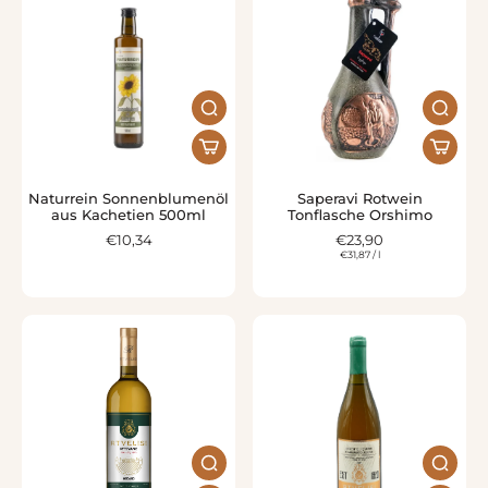
Naturrein Sonnenblumenöl
Saperavi Rotwein
aus Kachetien 500ml
Tonflasche Orshimo
€10,34
€23,90
€31,87
/
l