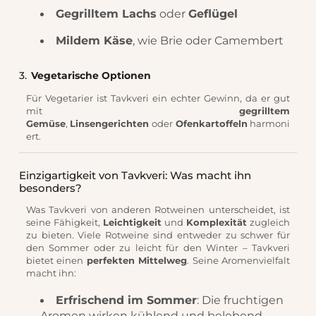
Gegrilltem Lachs
oder
Geflügel
Mildem Käse
, wie Brie oder Camembert
3.
Vegetarische Optionen
Für Vegetarier ist Tavkveri ein echter Gewinn, da er gut
mit
gegrilltem
Gemüse
,
Linsengerichten
oder
Ofenkartoffeln
harmoni
ert.
Einzigartigkeit von Tavkveri: Was macht ihn
besonders?
Was Tavkveri von anderen Rotweinen unterscheidet, ist
seine Fähigkeit,
Leichtigkeit
und
Komplexität
zugleich
zu bieten. Viele Rotweine sind entweder zu schwer für
den Sommer oder zu leicht für den Winter – Tavkveri
bietet einen
perfekten Mittelweg
. Seine Aromenvielfalt
macht ihn:
Erfrischend im Sommer
: Die fruchtigen
Aromen wirken kühlend und belebend.