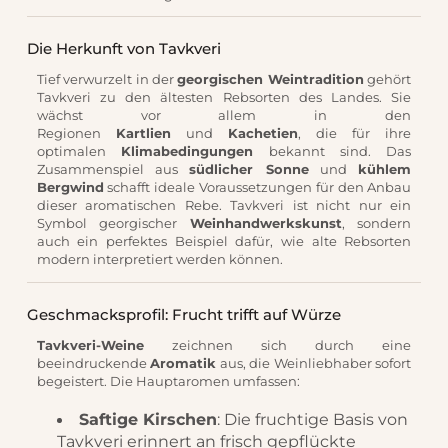
Die Herkunft von Tavkveri
Tief verwurzelt in der
georgischen Weintradition
gehört
Tavkveri zu den ältesten Rebsorten des Landes. Sie
wächst vor allem in den
Regionen
Kartlien
und
Kachetien
, die für ihre
optimalen
Klimabedingungen
bekannt sind. Das
Zusammenspiel aus
südlicher Sonne
und
kühlem
Bergwind
schafft ideale Voraussetzungen für den Anbau
dieser aromatischen Rebe. Tavkveri ist nicht nur ein
Symbol georgischer
Weinhandwerkskunst
, sondern
auch ein perfektes Beispiel dafür, wie alte Rebsorten
modern interpretiert werden können.
Geschmacksprofil: Frucht trifft auf Würze
Tavkveri-Weine
zeichnen sich durch eine
beeindruckende
Aromatik
aus, die Weinliebhaber sofort
begeistert. Die Hauptaromen umfassen:
Saftige Kirschen
: Die fruchtige Basis von
Tavkveri erinnert an frisch gepflückte