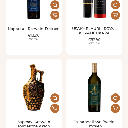
Napareuli Rotwein Trocken
USAKHELAURI - ROYAL
KHVANCHKARA
€13,90
€18,53
/
l
€57,90
€77,20
/
l
Saperavi Rotwein
Tsinandali Weißwein
Tonflasche Akido
Trocken