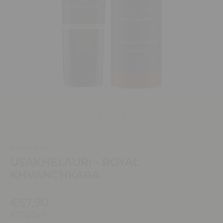
(0)
USAKHELAURI - ROYAL
KHVANCHKARA
€57,90
€77,20
/
l