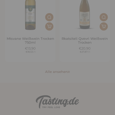
Mtsvane Weißwein Trocken
Rkatsiteli Qvevri Weißwein
750ml
Trocken
€13,90
€20,90
€18,53
/
l
€27,87
/
l
Alle ansehen