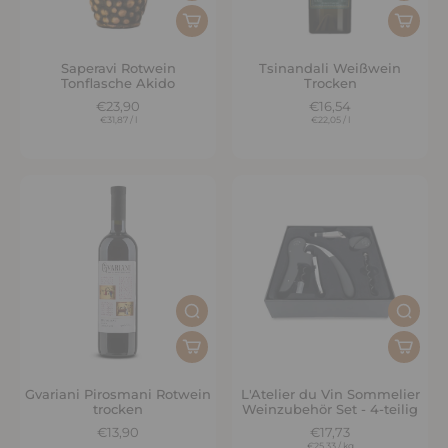
Saperavi Rotwein
Tsinandali Weißwein
Tonflasche Akido
Trocken
€23,90
€16,54
€31,87
/
l
€22,05
/
l
Gvariani Pirosmani Rotwein
L'Atelier du Vin Sommelier
trocken
Weinzubehör Set - 4-teilig
€13,90
€17,73
€25,33
/
kg