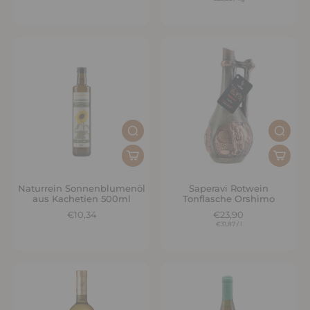
Naturrein Sonnenblumenöl
Saperavi Rotwein
aus Kachetien 500ml
Tonflasche Orshimo
€10,34
€23,90
€31,87
/
l