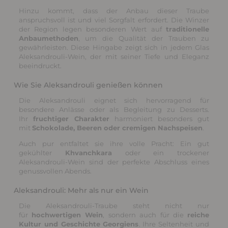
Hinzu kommt, dass der Anbau dieser Traube
anspruchsvoll ist und viel Sorgfalt erfordert. Die Winzer
der Region legen besonderen Wert auf
traditionelle
Anbaumethoden
, um die Qualität der Trauben zu
gewährleisten. Diese Hingabe zeigt sich in jedem Glas
Aleksandrouli-Wein, der mit seiner Tiefe und Eleganz
beeindruckt.
Wie Sie Aleksandrouli genießen können
Die Aleksandrouli eignet sich hervorragend für
besondere Anlässe oder als Begleitung zu Desserts.
Ihr
fruchtiger Charakter
harmoniert besonders gut
mit
Schokolade, Beeren oder cremigen Nachspeisen
.
Auch pur entfaltet sie ihre volle Pracht: Ein gut
gekühlter
Khvanchkara
oder ein trockener
Aleksandrouli-Wein sind der perfekte Abschluss eines
genussvollen Abends.
Aleksandrouli: Mehr als nur ein Wein
Die Aleksandrouli-Traube steht nicht nur
für
hochwertigen Wein
, sondern auch für die
reiche
Kultur und Geschichte Georgiens
. Ihre Seltenheit und