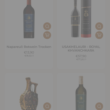
Napareuli Rotwein Trocken
USAKHELAURI - ROYAL
KHVANCHKARA
€13,90
€18,53
/
l
€57,90
€77,20
/
l