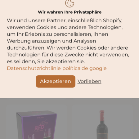
Wir wahren Ihre Privatsphäre
Wir und unsere Partner, einschließlich Shopify,
verwenden Cookies und andere Technologien,
um Ihr Erlebnis zu personalisieren, Ihnen
Werbung anzuzeigen und Analysen
durchzuführen. Wir werden Cookies oder andere
Technologien für diese Zwecke nicht verwenden,
es sei denn, Sie akzeptieren sie.
Datenschutzrichtlinie
política de google
Alazani Valley Rosewein
Alazani Valley Weißwein
Lieblich
Lieblich
Akzeptieren
Vorlieben
€12,90
€12,90
€17,20
/
l
€17,20
/
l