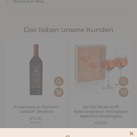
Zurück zum Blog
Das lieben unsere Kunden
Kindzmarauli Rotwein
2er Set Ritzenhoff
Lieblich (Rtvelisi)
Aperizzogläser Weingläser
Aperitivo Kristallglas
€12,90
€17,20
/
l
€18,92