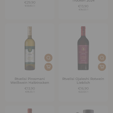
Trocken 2024
€29,90
€59,80
/
l
€13,90
€18,53
/
l
Rtvelisi Pirosmani
Rtvelisi Ojaleshi Rotwein
Weißwein Halbtrocken
Lieblich
€13,90
€16,90
€18,53
/
l
€22,53
/
l