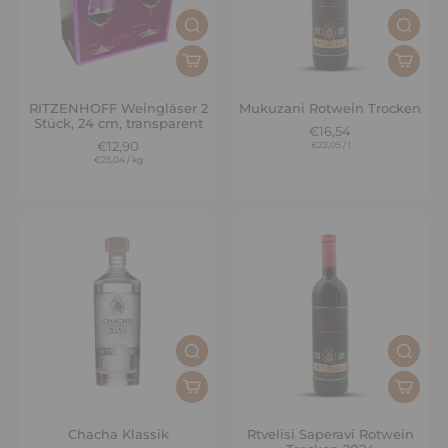
RITZENHOFF Weingläser 2
Mukuzani Rotwein Trocken
Stück, 24 cm, transparent
€16,54
€12,90
€22,05
/
l
€23,04
/
kg
Chacha Klassik
Rtvelisi Saperavi Rotwein