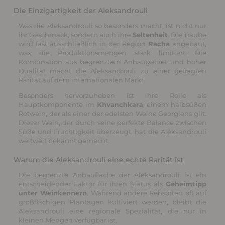
Die Einzigartigkeit der Aleksandrouli
Was die Aleksandrouli so besonders macht, ist nicht nur
ihr Geschmack, sondern auch ihre
Seltenheit
. Die Traube
wird fast ausschließlich in der Region
Racha
angebaut,
was die Produktionsmengen stark limitiert. Die
Kombination aus begrenztem Anbaugebiet und hoher
Qualität macht die Aleksandrouli zu einer gefragten
Rarität auf dem internationalen Markt.
Besonders hervorzuheben ist ihre Rolle als
Hauptkomponente im
Khvanchkara
, einem halbsüßen
Rotwein, der als einer der edelsten Weine Georgiens gilt.
Dieser Wein, der durch seine perfekte Balance zwischen
Süße und Fruchtigkeit überzeugt, hat die Aleksandrouli
weltweit bekannt gemacht.
Warum die Aleksandrouli eine echte Rarität ist
Die begrenzte Anbaufläche der Aleksandrouli ist ein
entscheidender Faktor für ihren Status als
Geheimtipp
unter Weinkennern
. Während andere Rebsorten oft auf
großflächigen Plantagen kultiviert werden, bleibt die
Aleksandrouli eine regionale Spezialität, die nur in
kleinen Mengen verfügbar ist.