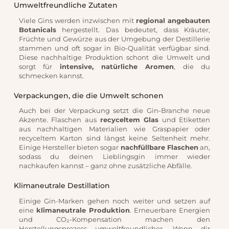
Umweltfreundliche Zutaten
Viele Gins werden inzwischen mit
regional angebauten
Botanicals
hergestellt. Das bedeutet, dass Kräuter,
Früchte und Gewürze aus der Umgebung der Destillerie
stammen und oft sogar in Bio-Qualität verfügbar sind.
Diese nachhaltige Produktion schont die Umwelt und
sorgt für
intensive, natürliche Aromen
, die du
schmecken kannst.
Verpackungen, die die Umwelt schonen
Auch bei der Verpackung setzt die Gin-Branche neue
Akzente. Flaschen aus
recyceltem Glas
und Etiketten
aus nachhaltigen Materialien wie Graspapier oder
recyceltem Karton sind längst keine Seltenheit mehr.
Einige Hersteller bieten sogar
nachfüllbare Flaschen
an,
sodass du deinen Lieblingsgin immer wieder
nachkaufen kannst – ganz ohne zusätzliche Abfälle.
Klimaneutrale Destillation
Einige Gin-Marken gehen noch weiter und setzen auf
eine
klimaneutrale Produktion
. Erneuerbare Energien
und CO₂-Kompensation machen den
Herstellungsprozess umweltfreundlicher. Wenn dir