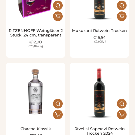
RITZENHOFF Weingläser 2
Mukuzani Rotwein Trocken
Stück, 24 cm, transparent
€16,54
€12,90
€22,05
/
l
€23,04
/
kg
Chacha Klassik
Rtvelisi Saperavi Rotwein
Trocken 2024