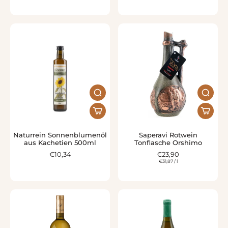
Naturrein Sonnenblumenöl
Saperavi Rotwein
aus Kachetien 500ml
Tonflasche Orshimo
€10,34
€23,90
€31,87
/
l