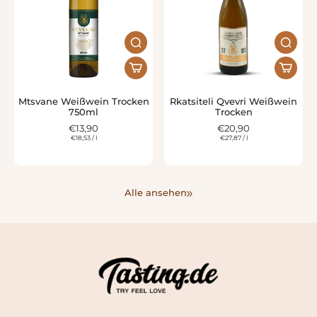
Mtsvane Weißwein Trocken
Rkatsiteli Qvevri Weißwein
750ml
Trocken
€13,90
€20,90
€18,53
/
l
€27,87
/
l
Alle ansehen