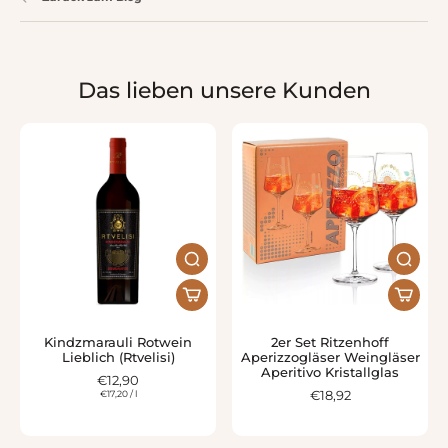
Das lieben unsere Kunden
Kindzmarauli Rotwein
2er Set Ritzenhoff
Lieblich (Rtvelisi)
Aperizzogläser Weingläser
Aperitivo Kristallglas
€12,90
€17,20
/
l
€18,92