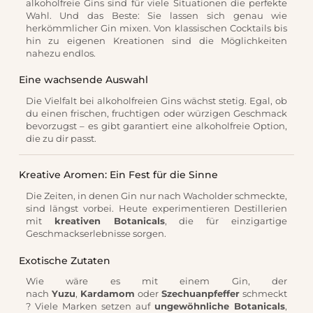
alkoholfreie Gins sind für viele Situationen die perfekte
Wahl. Und das Beste: Sie lassen sich genau wie
herkömmlicher Gin mixen. Von klassischen Cocktails bis
hin zu eigenen Kreationen sind die Möglichkeiten
nahezu endlos.
Eine wachsende Auswahl
Die Vielfalt bei alkoholfreien Gins wächst stetig. Egal, ob
du einen frischen, fruchtigen oder würzigen Geschmack
bevorzugst – es gibt garantiert eine alkoholfreie Option,
die zu dir passt.
Kreative Aromen: Ein Fest für die Sinne
Die Zeiten, in denen Gin nur nach Wacholder schmeckte,
sind längst vorbei. Heute experimentieren Destillerien
mit
kreativen Botanicals
, die für einzigartige
Geschmackserlebnisse sorgen.
Exotische Zutaten
Wie wäre es mit einem Gin, der
nach
Yuzu
,
Kardamom
oder
Szechuanpfeffer
schmeckt
? Viele Marken setzen auf
ungewöhnliche Botanicals
,