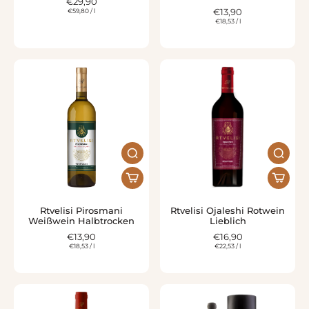
€29,90
€59,80
/
l
€13,90
€18,53
/
l
Rtvelisi Pirosmani
Rtvelisi Ojaleshi Rotwein
Weißwein Halbtrocken
Lieblich
€13,90
€16,90
€18,53
/
l
€22,53
/
l