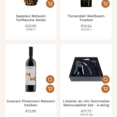
Saperavi Rotwein
Tsinandali Weißwein
Tonflasche Akido
Trocken
€23,90
€16,54
€31,87
/
l
€22,05
/
l
Gvariani Pirosmani Rotwein
L'Atelier du Vin Sommelier
trocken
Weinzubehör Set - 4-teilig
€13,90
€17,73
€25,33
/
kg