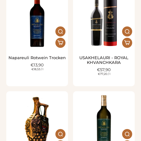
Napareuli Rotwein Trocken
USAKHELAURI - ROYAL
KHVANCHKARA
€13,90
€18,53
/
l
€57,90
€77,20
/
l