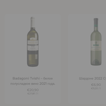
Добавить в корзину
Добавить в корз
Badagoni Tvishi – белое
Шардоне 2022 С
полусладкое вино 2021 года.
€6,90
€9,20
/
l
€20,90
€27,87
/
l