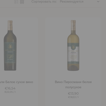
Сортировать по:
бавить в корзину
Добавить в корзину
ли Белое сухое вино
Вино Пиросмани белое
полусухое
€16,54
€22,05
/
l
€13,90
€18,53
/
l