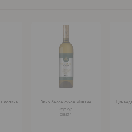
ину
Добавить в корзину
До
ая долина
Вино белое сухое Мцване
Цинанда
€13,90
€18,53
/
l