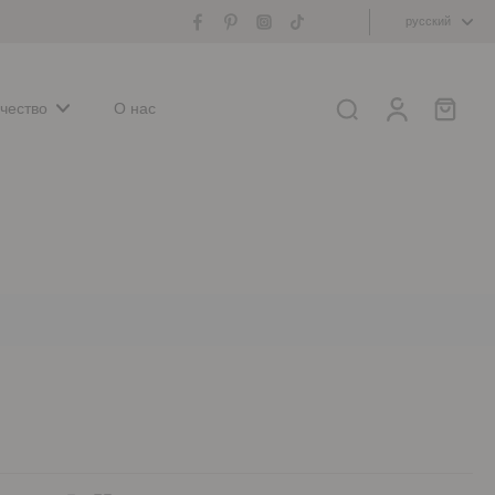
русский
чество
О нас