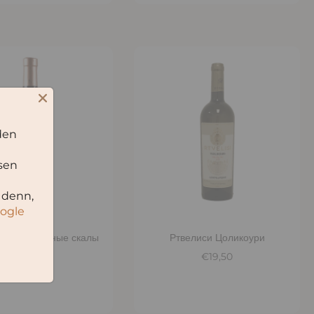
den
sen
 denn,
oogle
бавить в корзину
Добавить в корзину
н Вино Черные скалы
Ртвелиси Цоликоури
€35,50
€19,50
€47,33
/
l