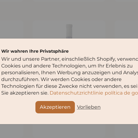
Wir wahren Ihre Privatsphäre
Wir und unsere Partner, einschließlich Shopify, verwen
Cookies und andere Technologien, um Ihr Erlebnis zu
personalisieren, Ihnen Werbung anzuzeigen und Analy
durchzuführen. Wir werden Cookies oder andere
Technologien für diese Zwecke nicht verwenden, es sei
Sie akzeptieren sie.
Datenschutzrichtlinie
política de g
ину
Добавить в корзину
До
кателлер
Хихви Квеври белое сухое вино
Киси Са
Akzeptieren
Vorlieben
€21,90
€29,20
/
l