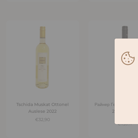
Добавить в корзину
Добавить в корз
Tschida Muskat Ottonel
Райнер Гельбер Мус
Auslese 2022
2022- Сухой
€32,90
€12,90
€17,20
/
l