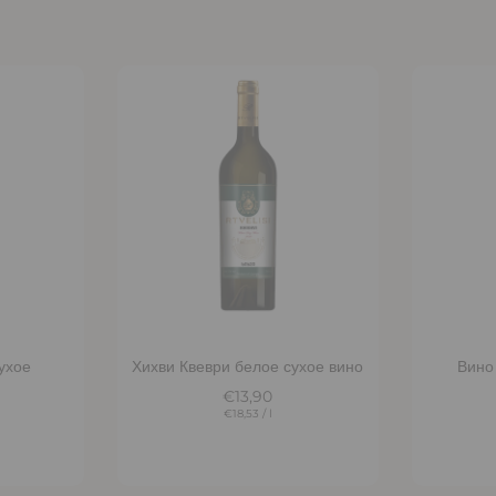
ину
Добавить в корзину
До
ухое
Хихви Квеври белое сухое вино
Вино
€13,90
€18,53
/
l