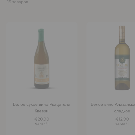
15 товаров
Добавить в корзину
Добавить в корз
Белое сухое вино Ркацители
Белое вино Алазанск
Квеври
сладкое
€20,90
€12,90
€27,87
/
l
€17,20
/
l