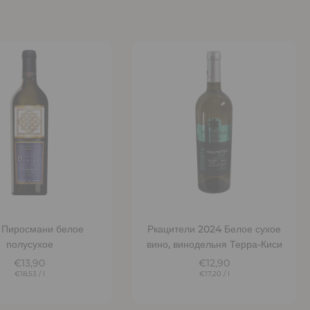
бавить в корзину
Добавить в корзину
 Пиросмани белое
Ркацители 2024 Белое сухое
полусухое
вино, винодельня Терра-Киси
€13,90
€12,90
€18,53
/
l
€17,20
/
l