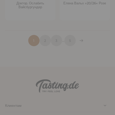
Доктор. Ослабить
Елена Вальх »20/26« Розе
Вайсбургундер
1
2
3
…
5
Клиентам