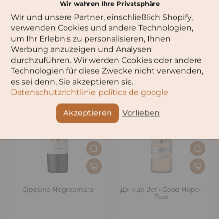
Wir wahren Ihre Privatsphäre
Wir und unsere Partner, einschließlich Shopify,
Барон Филипп де Ротшильд
Cazes Côtes du Rhône
verwenden Cookies und andere Technologien,
La Bélière Rosé –
Резерв
um Ihr Erlebnis zu personalisieren, Ihnen
органическое
Werbung anzuzeigen und Analysen
durchzuführen. Wir werden Cookies oder andere
Technologien für diese Zwecke nicht verwenden,
es sei denn, Sie akzeptieren sie.
Datenschutzrichtlinie
política de google
Akzeptieren
Vorlieben
Cippune Negroamaro
Дэни де Вет «Good Hope»
Розе