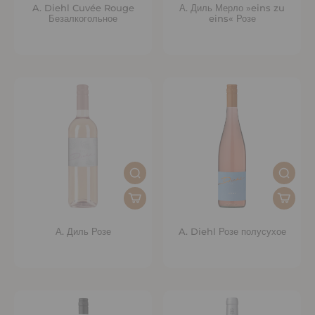
A. Diehl Cuvée Rouge
А. Диль Мерло »eins zu
Безалкогольное
eins« Розе
А. Диль Розе
A. Diehl Розе полусухое