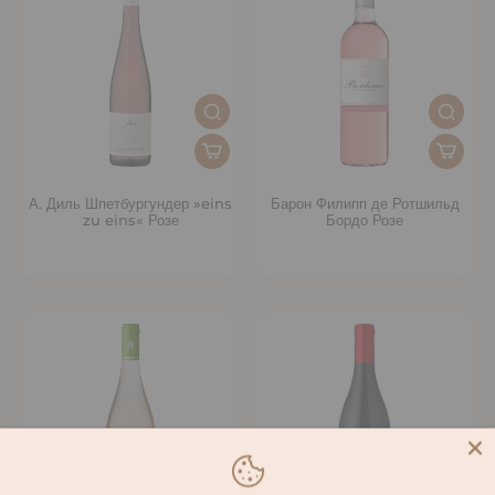
А. Диль Шпетбургундер »eins
Барон Филипп де Ротшильд
zu eins« Розе
Бордо Розе