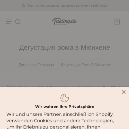
Бесплатная доставка при заказе на сумму от 80 евро.
Дегустация рома в Мюнхене
Домашняя Страница
Дегустация Рома В Мюнхене
Здесь вы отправитесь в путешествие во времени, а затем сможете
сами попробовать захватывающий ром.
Wir wahren Ihre Privatsphäre
Wir und unsere Partner, einschließlich Shopify,
verwenden Cookies und andere Technologien,
0 товаров
Сортировать по:
um Ihr Erlebnis zu personalisieren, Ihnen