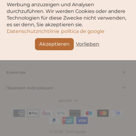
Werbung anzuzeigen und Analysen
К сожалению, в этой коллекции нет товаров.
durchzuführen. Wir werden Cookies oder andere
Technologien für diese Zwecke nicht verwenden,
es sei denn, Sie akzeptieren sie.
Datenschutzrichtlinie
política de google
Akzeptieren
Vorlieben
Клиентам
Правовая информация
русский
© 2026,
Tasting.de
.