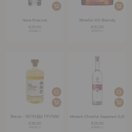
Чача Классик
Rtvelisi XO Brandy
€29,90
€92,90
€59,80
/
l
€132,71
/
l
Виски - ЛЕГЕНДА ГРУЗИИ
Marani Chacha Saperavi 0,5l
€38,90
€29,90
€55,57
/
l
€59,80
/
l