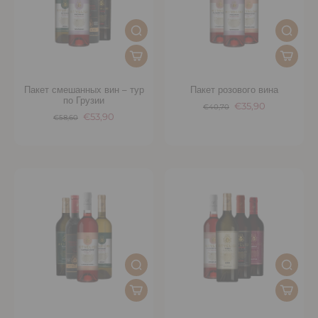
Пакет смешанных вин – тур
Пакет розового вина
по Грузии
€35,90
€40,70
€53,90
€58,60