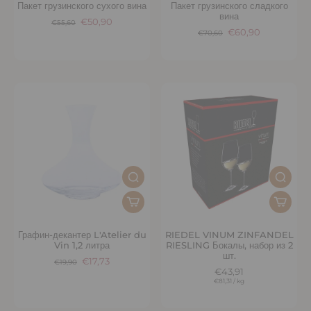
Пакет грузинского сухого вина
Пакет грузинского сладкого
вина
€50,90
€55,60
€60,90
€70,60
Графин-декантер L'Atelier du
RIEDEL VINUM ZINFANDEL
Vin 1,2 литра
RIESLING Бокалы, набор из 2
шт.
€17,73
€19,90
€43,91
€81,31
/
kg