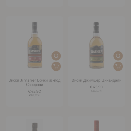
Виски Jimsher Бочки из-под
Виски Джимшер Цинандали
Саперави
€45,90
€45,90
€65,57
/
l
€65,57
/
l