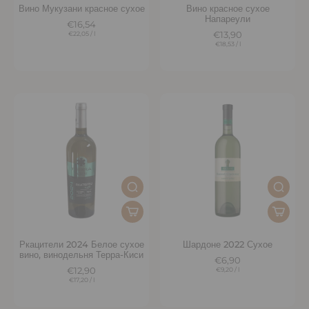
Вино Мукузани красное сухое
Вино красное сухое
Напареули
€16,54
€22,05
/
l
€13,90
€18,53
/
l
Ркацители 2024 Белое сухое
Шардоне 2022 Сухое
вино, винодельня Терра-Киси
€6,90
€12,90
€9,20
/
l
€17,20
/
l