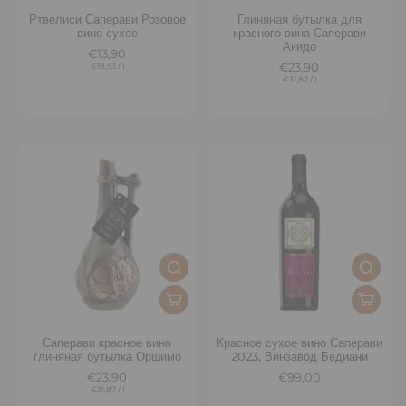
Ртвелиси Саперави Розовое
Глиняная бутылка для
вино сухое
красного вина Саперави
Акидо
€13,90
€18,53
/
l
€23,90
€31,87
/
l
Саперави красное вино
Красное сухое вино Саперави
глиняная бутылка Оршимо
2023, Винзавод Бедиани
€23,90
€99,00
€31,87
/
l