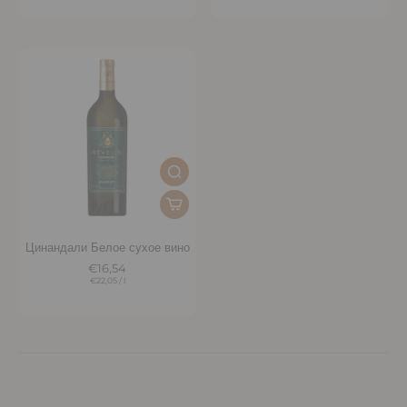
Цинандали Белое сухое вино
€16,54
€22,05
/
l