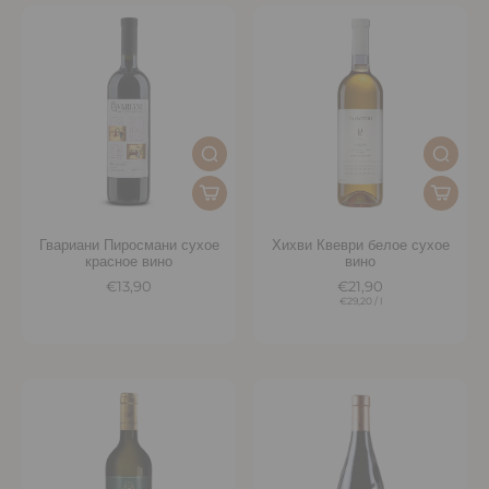
Гвариани Пиросмани сухое
Хихви Квеври белое сухое
красное вино
вино
€13,90
€21,90
€29,20
/
l