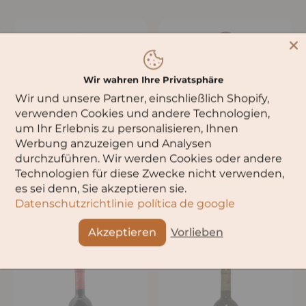
Wir wahren Ihre Privatsphäre
Wir und unsere Partner, einschließlich Shopify,
verwenden Cookies und andere Technologien,
um Ihr Erlebnis zu personalisieren, Ihnen
Werbung anzuzeigen und Analysen
durchzuführen. Wir werden Cookies oder andere
Белое сухое вино Ркацители
Красное сухое вино Ртвелиси
Technologien für diese Zwecke nicht verwenden,
Квеври
Саперави Квеври 2023 г.
es sei denn, Sie akzeptieren sie.
€20,90
€21,90
Datenschutzrichtlinie
política de google
€27,87
/
l
Akzeptieren
Vorlieben