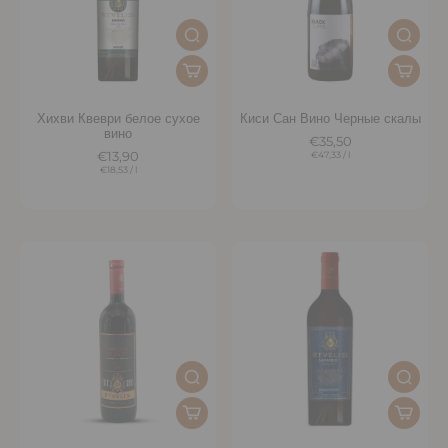
Хихви Квеври белое сухое
Киси Сан Вино Черные скалы
вино
€35,50
€13,90
€47,33
/
l
€18,53
/
l