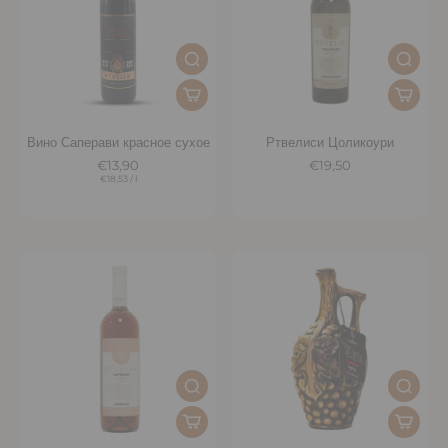
Вино Саперави красное сухое
Ртвелиси Цоликоури
€13,90
€19,50
€18,53
/
l