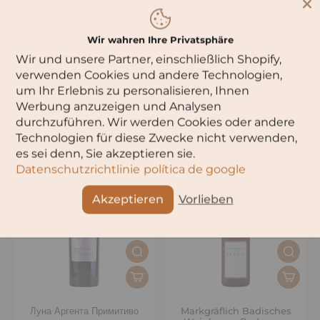
Wir wahren Ihre Privatsphäre
Wir und unsere Partner, einschließlich Shopify,
verwenden Cookies und andere Technologien,
Luna Argenta Bianco
Луна Аргента Негроамаро
um Ihr Erlebnis zu personalisieren, Ihnen
Appassite
Примитиво Аппассите
Werbung anzuzeigen und Analysen
durchzuführen. Wir werden Cookies oder andere
Technologien für diese Zwecke nicht verwenden,
es sei denn, Sie akzeptieren sie.
Datenschutzrichtlinie
política de google
Akzeptieren
Vorlieben
Луна Аргента Примитиво
Markgräflich Badisches