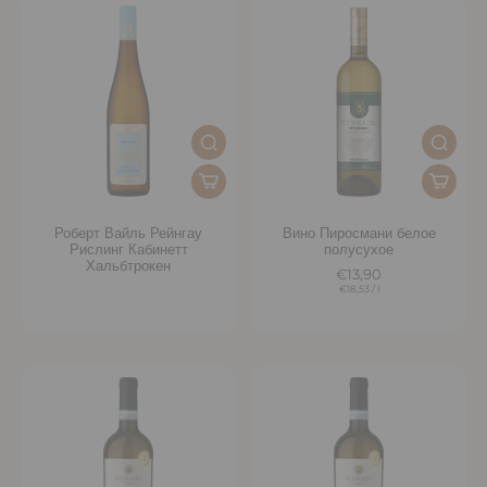
Роберт Вайль Рейнгау
Вино Пиросмани белое
Рислинг Кабинетт
полусухое
Хальбтрокен
€13,90
€18,53
/
l