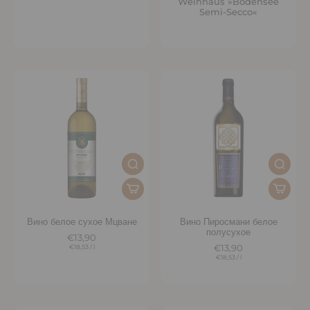
Weinhaus »Bodensee
Semi-Secco«
Вино белое сухое Мцване
Вино Пиросмани белое
полусухое
€13,90
€18,53
/
l
€13,90
€18,53
/
l