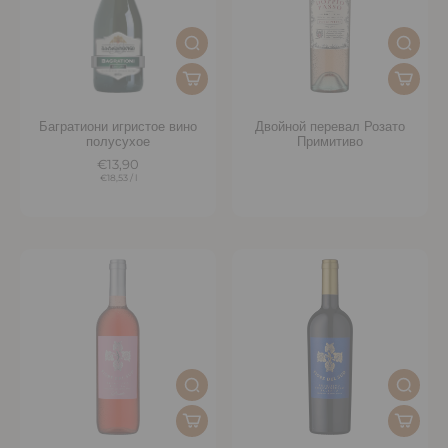
Багратиони игристое вино
Двойной перевал Розато
полусухое
Примитиво
€13,90
€18,53
/
l