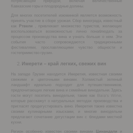
потрясающей природой, включая величественные
Кавказские горы и плодородные долины.
Для многих посетителей изюминкой является возможность
принять участие в сборе урожая. Сбор винограда, известный
как
Ртвели
, привлекает множество туристов, желающих
воспользоваться возможностью лично понаблюдать за
процессом производства вина и узнать больше о нем. Эти
события часто сопровождаются традиционными
фестивалями, прославляющими чувство общности и
гостеприимство грузин.
Имерети – край легких, свежих вин
На западе Грузии находится Имеретия, известная своими
свежими и цветочными винами. Холмистый зеленый
ландшафт идеально подходит для путешественников,
предпочитающих легкие вина и семейные винодельни. Здесь
гости могут посетить винодельни, такие как Baia's Wine,
которые расскажут о натуральных методах производства и
пригласят продегустировать вино. Имеретия также известна
своими кулинарными изысками, и многие винодельни
предлагают сочетание дегустации вин с блюдами местной
кухни.
Регион особенно известен своими винами
Цинандали
и