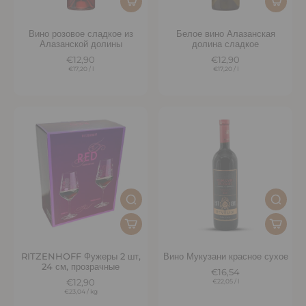
Вино розовое сладкое из
Белое вино Алазанская
Алазанской долины
долина сладкое
€12,90
€12,90
€17,20
/
l
€17,20
/
l
RITZENHOFF Фужеры 2 шт,
Вино Мукузани красное сухое
24 см, прозрачные
€16,54
€12,90
€22,05
/
l
€23,04
/
kg