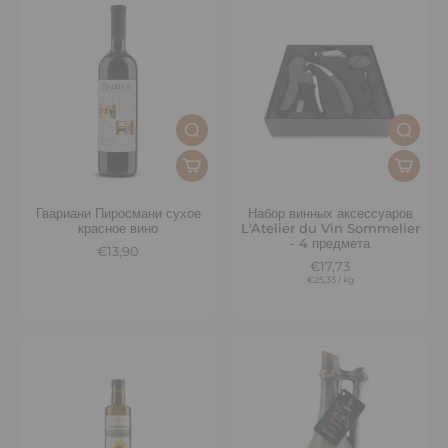
Гвариани Пиросмани сухое
Набор винных аксессуаров
красное вино
L'Atelier du Vin Sommelier
- 4 предмета
€13,90
€17,73
€25,33
/
kg