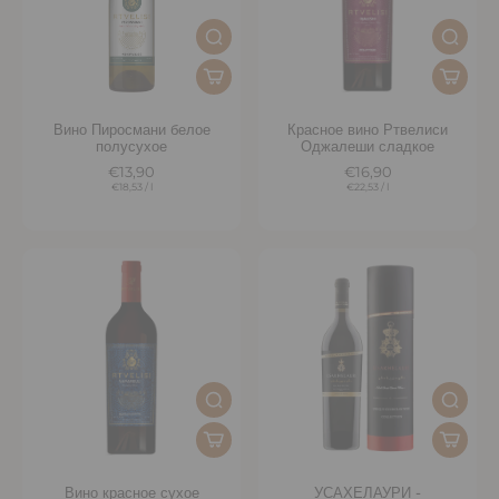
Вино Пиросмани белое
Красное вино Ртвелиси
полусухое
Оджалеши сладкое
€13,90
€16,90
€18,53
/
l
€22,53
/
l
Вино красное сухое
УСАХЕЛАУРИ -