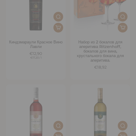
Киндзмараули Красное Вино
Набор из 2 бокалов для
Лавли
аперитива Ritzenhoff,
бокалов для вина,
€12,90
хрустального бокала для
€17,20
/
l
аперитива.
€18,92