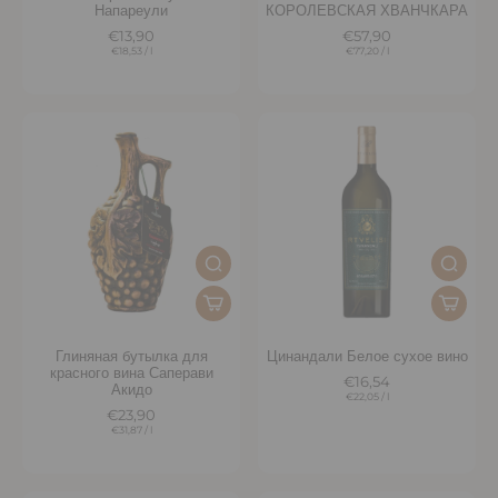
Напареули
КОРОЛЕВСКАЯ ХВАНЧКАРА
€13,90
€57,90
€18,53
/
l
€77,20
/
l
Глиняная бутылка для
Цинандали Белое сухое вино
красного вина Саперави
€16,54
Акидо
€22,05
/
l
€23,90
€31,87
/
l