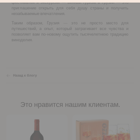
фестивалей и экскурсий — винный туризм в Грузии — это
приглашение открыть для себя душу страны и получить
незабываемые впечатления.
Таким образом, Грузия — это не просто место для
путешествий, а опыт, который затрагивает все чувства и
позволяет вам по-новому ощутить тысячелетнюю традицию
виноделия.
Назад к блогу
Это нравится нашим клиентам.