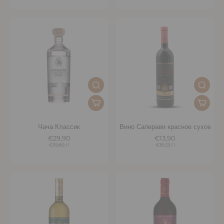
Чача Классик
Вино Саперави красное сухое
€29,90
€13,90
€59,80
/
l
€18,53
/
l