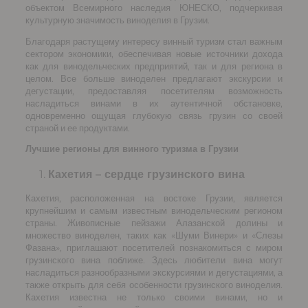
объектом Всемирного наследия ЮНЕСКО, подчеркивая
культурную значимость виноделия в Грузии.
Благодаря растущему интересу винный туризм стал важным
сектором экономики, обеспечивая новые источники дохода
как для винодельческих предприятий, так и для региона в
целом. Все больше виноделен предлагают экскурсии и
дегустации, предоставляя посетителям возможность
насладиться винами в их аутентичной обстановке,
одновременно ощущая глубокую связь грузин со своей
страной и ее продуктами.
Лучшие регионы для винного туризма в Грузии
Кахетия – сердце грузинского вина
Кахетия, расположенная на востоке Грузии, является
крупнейшим и самым известным винодельческим регионом
страны. Живописные пейзажи Алазанской долины и
множество виноделен, таких как «Шуми Винери» и «Слезы
Фазана», приглашают посетителей познакомиться с миром
грузинского вина поближе. Здесь любители вина могут
насладиться разнообразными экскурсиями и дегустациями, а
также открыть для себя особенности грузинского виноделия.
Кахетия известна не только своими винами, но и