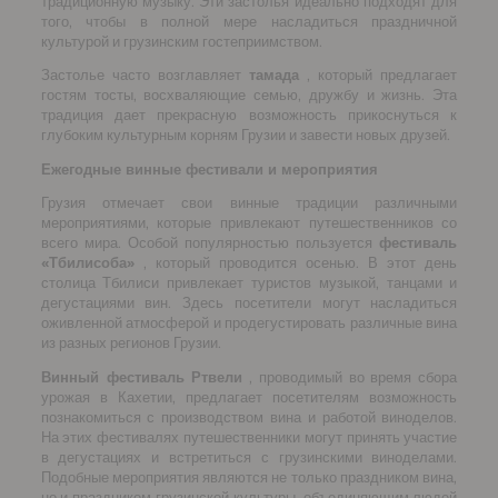
традиционную музыку. Эти застолья идеально подходят для
того, чтобы в полной мере насладиться праздничной
культурой и грузинским гостеприимством.
Застолье часто возглавляет
тамада
, который предлагает
гостям тосты, восхваляющие семью, дружбу и жизнь. Эта
традиция дает прекрасную возможность прикоснуться к
глубоким культурным корням Грузии и завести новых друзей.
Ежегодные винные фестивали и мероприятия
Грузия отмечает свои винные традиции различными
мероприятиями, которые привлекают путешественников со
всего мира. Особой популярностью пользуется
фестиваль
«Тбилисоба»
, который проводится осенью. В этот день
столица Тбилиси привлекает туристов музыкой, танцами и
дегустациями вин. Здесь посетители могут насладиться
оживленной атмосферой и продегустировать различные вина
из разных регионов Грузии.
Винный фестиваль Ртвели
, проводимый во время сбора
урожая в Кахетии, предлагает посетителям возможность
познакомиться с производством вина и работой виноделов.
На этих фестивалях путешественники могут принять участие
в дегустациях и встретиться с грузинскими виноделами.
Подобные мероприятия являются не только праздником вина,
но и праздником грузинской культуры, объединяющим людей