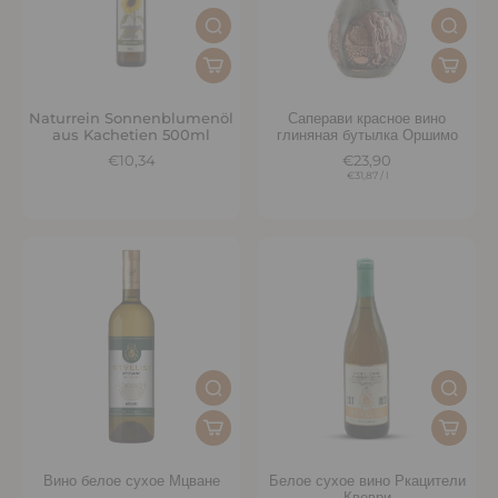
Naturrein Sonnenblumenöl
Саперави красное вино
aus Kachetien 500ml
глиняная бутылка Оршимо
€10,34
€23,90
€31,87
/
l
Вино белое сухое Мцване
Белое сухое вино Ркацители
Квеври