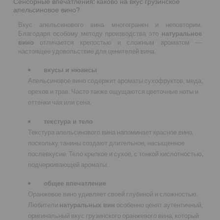
Сенсорные впечатления: каково на вкус грузинское
апельсиновое вино?
Вкус апельсинового вина многогранен и неповторим.
Благодаря особому методу производства это
натуральное
вино
отличается крепостью и сложным ароматом —
настоящее удовольствие для ценителей вина.
вкусы и нюансы
Апельсиновое вино содержит ароматы сухофруктов, меда,
орехов и трав. Часто также ощущаются цветочные ноты и
оттенки чая или сена.
текстура и тело
Текстура апельсинового вина напоминает красное вино,
поскольку танины создают длительное, насыщенное
послевкусие. Тело крепкое и сухое, с тонкой кислотностью,
подчеркивающей ароматы.
общее впечатление
Оранжевое вино удивляет своей глубиной и сложностью.
Любители
натуральных вин
особенно ценят аутентичный,
оригинальный вкус грузинского оранжевого вина, который