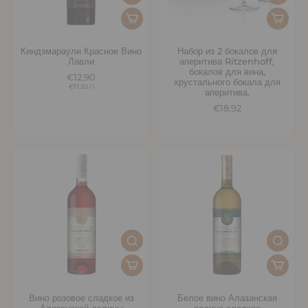
Киндзмараули Красное Вино
Набор из 2 бокалов для
Лавли
аперитива Ritzenhoff,
бокалов для вина,
€12,90
хрустального бокала для
€17,20
/
l
аперитива.
€18,92
Вино розовое сладкое из
Белое вино Алазанская