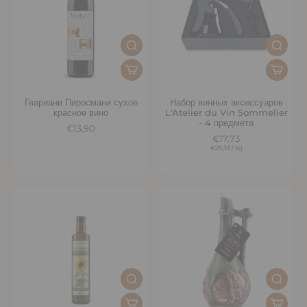
Гвариани Пиросмани сухое
Набор винных аксессуаров
красное вино
L'Atelier du Vin Sommelier
- 4 предмета
€13,90
€17,73
€25,33
/
kg