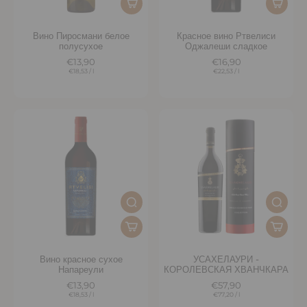
Вино Пиросмани белое
Красное вино Ртвелиси
полусухое
Оджалеши сладкое
€13,90
€16,90
€18,53
/
l
€22,53
/
l
Вино красное сухое
УСАХЕЛАУРИ -
Напареули
КОРОЛЕВСКАЯ ХВАНЧКАРА
€13,90
€57,90
€18,53
/
l
€77,20
/
l