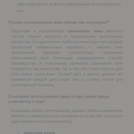
ярко выделяется на фоне традиционных белых и красных
вин.
Почему апельсиновое вино сейчас так популярно?
Тенденция к употреблению
оранжевого вина
является
частью общего интереса к натуральным, аутентичным
продуктам. Сегодня многие любители вина ищут чистые вина,
прошедшие минимальную обработку — именно этим
требованиям идеально соответствует грузинское
апельсиновое вино. Благодаря традиционному способу
производства и уникальным ароматам, оранжевое вино
понравится как ценителям, так и тем, кто хочет открыть для
себя новые стили вина. Особый цвет и аромат делают его
изюминкой каждой дегустации вин и служат темой для
разговора для знатоков.
Сочетание апельсинового вина и еды: какие блюда
сочетаются с ним?
Благодаря своему интенсивному аромату апельсиновое вино
является универсальным спутником на кухне. Вот несколько
идей идеального сочетания блюд:
азиатская кухня