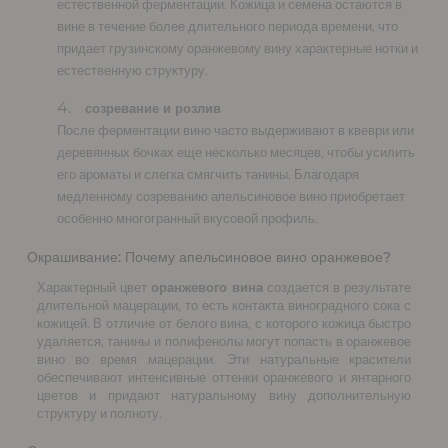
естественной ферментации. Кожица и семена остаются в
вине в течение более длительного периода времени, что
придает грузинскому оранжевому вину характерные нотки и
естественную структуру.
созревание и розлив
После ферментации вино часто выдерживают в квеври или
деревянных бочках еще несколько месяцев, чтобы усилить
его ароматы и слегка смягчить танины. Благодаря
медленному созреванию апельсиновое вино приобретает
особенно многогранный вкусовой профиль.
Окрашивание: Почему апельсиновое вино оранжевое?
Характерный цвет
оранжевого вина
создается в результате
длительной мацерации, то есть контакта виноградного сока с
кожицей. В отличие от белого вина, с которого кожица быстро
удаляется, танины и полифенолы могут попасть в оранжевое
вино во время мацерации. Эти натуральные красители
обеспечивают интенсивные оттенки оранжевого и янтарного
цветов и придают натуральному вину дополнительную
структуру и полноту.