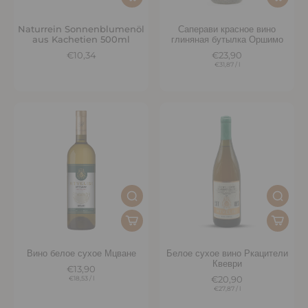
Naturrein Sonnenblumenöl
Саперави красное вино
aus Kachetien 500ml
глиняная бутылка Оршимо
€10,34
€23,90
€31,87
/
l
Вино белое сухое Мцване
Белое сухое вино Ркацители
Квеври
€13,90
€18,53
/
l
€20,90
€27,87
/
l