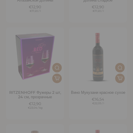
Алазанской долины
долина сладкое
€12,90
€12,90
€17,20
/
l
€17,20
/
l
RITZENHOFF Фужеры 2 шт,
Вино Мукузани красное сухое
24 см, прозрачные
€16,54
€12,90
€22,05
/
l
€23,04
/
kg