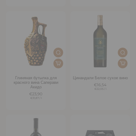
Глиняная бутылка для
Цинандали Белое сухое вино
красного вина Саперави
€16,54
Акидо
€22,05
/
l
€23,90
€31,87
/
l