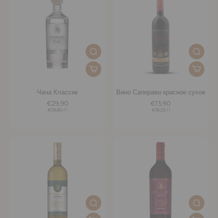
Чача Классик
Вино Саперави красное сухое
€29,90
€13,90
€59,80
/
l
€18,53
/
l