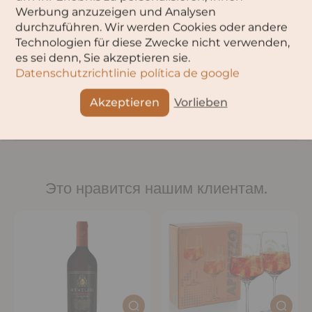
наслаждению.
Узнайте больше о грузинском оранжевом
Werbung anzuzeigen und Analysen
вине и его многогранном вкусе – настоящем
durchzuführen. Wir werden Cookies oder andere
приглашении в путешествие по древнему искусству
Technologien für diese Zwecke nicht verwenden,
виноделия Грузии.
es sei denn, Sie akzeptieren sie.
Datenschutzrichtlinie
política de google
Akzeptieren
Vorlieben
Назад к блогу
Это нравится нашим клиентам.