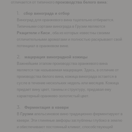
отличается от типичного
производства белого вина
:
сбор винограда и отбор
Виноград для оранжевого вина тщательно отбирается.
Типичными сортами винограда в Грузии являются
Ркацители
и
Киси
, оба из которых известны своими
отличительными ароматами и полностью раскрывают свой
потенциал в оранжевом вине.
мацерация виноградной кожицы
Важнейшим этапом производства оранжевого вина
является так называемая мацерация. Здесь, в отличие от
производства белого вина, кожица винограда остается в
сусле в течение нескольких недель или месяцев. Кожица
придает вину цвет, танины и структуру, придавая ему
характерный оранжево-золотистый цвет.
Ферментация в квеври
В
Грузии
апельсиновое вино традиционно ферментируют в
квеври. Эти глиняные амфоры заглублены глубоко в землю
и обеспечивают постоянный климат, способствующий