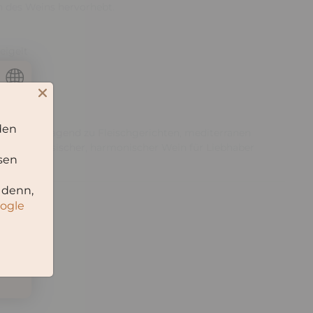
n des Weins hervorhebt.
eigelt
 % vol
den
sst hervorragend zu Fleischgerichten, mediterranen
. Ein klassischer, harmonischer Wein für Liebhaber
sen
.
 denn,
oogle