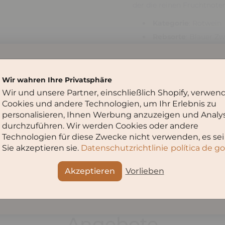
der die reinen Fruchtnote
Kategorie
: Rotwein
Rebsorte
: Blauer Zw
Jahrgang
: 2022
Alkoholgehalt
: 13,5
Du musst
16
Jahre oder älter sein,
Restzucker
: 1,5 g/l
Wir wahren Ihre Privatsphäre
um diese Seite zu besuchen.
Wir und unsere Partner, einschließlich Shopify, verwen
Dieser Blauer Zweigelt pa
Cookies und andere Technologien, um Ihr Erlebnis zu
Speisen und würzigem Käse
Bitte wähle dein Alter aus:
personalisieren, Ihnen Werbung anzuzeigen und Analy
österreichischer Rotweine
durchzuführen. Wir werden Cookies oder andere
Technologien für diese Zwecke nicht verwenden, es sei
Sie akzeptieren sie.
Datenschutzrichtlinie
política de g
Teilen
OK
Abbruch
Akzeptieren
Vorlieben
Angebote