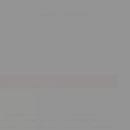
Lieferung zwischen
August 11 and August 13.
In den Warenkorb legen
Jetzt zum Checkout
ger
Rotwein
aus dem österreichischen Neusiedlersee, der
k der Rebsorte
Zweigelt
zeigt. Der
Jahrgang 2022
d Balance, unterstützt durch den Ausbau im
Stahltank
,