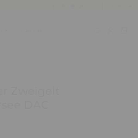
Deutsch
n
Über Uns
C
er Zweigelt
rsee DAC