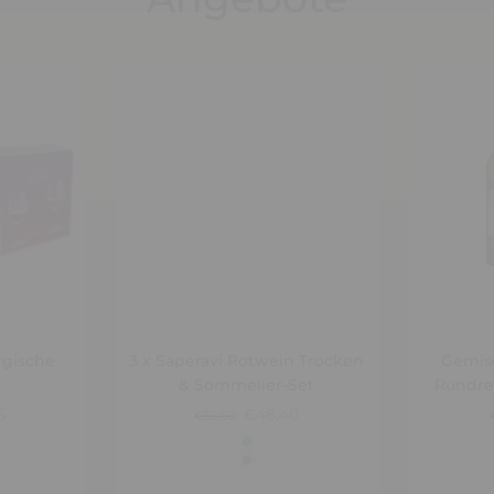
rgische
3 x Saperavi Rotwein Trocken
Gemis
& Sommelier-Set
Rundre
5
€48,40
€56,60