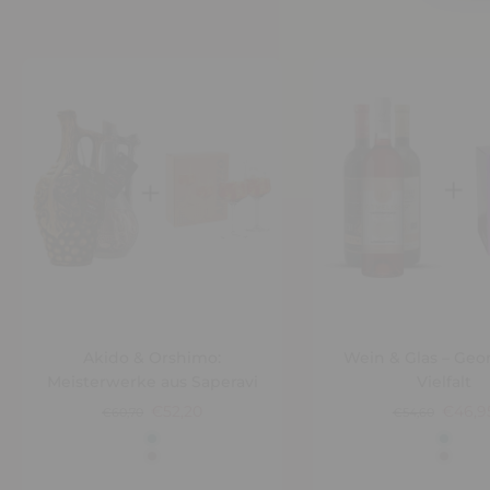
Akido & Orshimo:
Wein & Glas – Geo
Meisterwerke aus Saperavi
Vielfalt
€52,20
€46,9
€60,70
€54,60