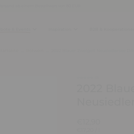
Versand ab einem Bestellwert von 80 EUR
bote & Events
Inspiration
B2B & Kooperatione
tartseite
Rotwein
2022 Blauer Zweigelt Neusiedlersee DA
(0)
2022 Blau
Neusiedle
€12,90
€17,20
/
l