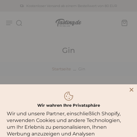
Kostenloser Versand ab einem Bestellwert von 80 EUR
Gin
Startseite
Gin
0 Produkte
Sortiere nach:
Wir wahren Ihre Privatsphäre
Es gibt leider keine Produkte in dieser Kollektion
Wir und unsere Partner, einschließlich Shopify,
verwenden Cookies und andere Technologien,
um Ihr Erlebnis zu personalisieren, Ihnen
Werbung anzuzeigen und Analysen