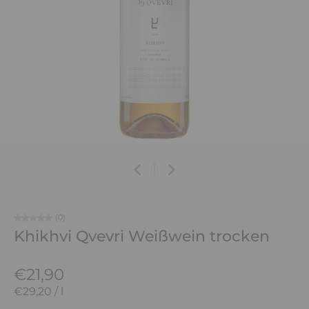
(0)
Khikhvi Qvevri Weißwein trocken
€21,90
€29,20
/
l