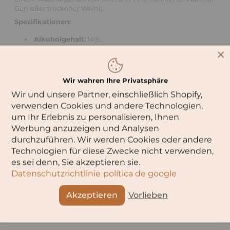
Genießer trockener Weine.
Spezifikationen:
Alkoholgehalt:
14%
Hersteller:
39 Qvevri
Füllmenge:
0,75 Liter
Geschmack:
Trocken
Wir wahren Ihre Privatsphäre
Verpackung:
Glas
Wir und unsere Partner, einschließlich Shopify,
Weinart:
Weißwein
verwenden Cookies und andere Technologien,
um Ihr Erlebnis zu personalisieren, Ihnen
Passend zu:
Werbung anzuzeigen und Analysen
Ideal zu gegrilltem oder gebratenem, reichhaltig
durchzuführen. Wir werden Cookies oder andere
gewürztem Fleisch sowie gereiftem Käse.
Technologien für diese Zwecke nicht verwenden,
Region:
es sei denn, Sie akzeptieren sie.
Georgien
Datenschutzrichtlinie
política de google
Ein hochwertiger georgischer Wein, der durch die Qvevri-
Methode nicht nur seine natürliche Qualität bewahrt,
sondern auch seinen einzigartigen Geschmack und
Akzeptieren
Vorlieben
Charakter unterstreicht. Perfekt für besondere Anlässe und
kulinarische Highlights!