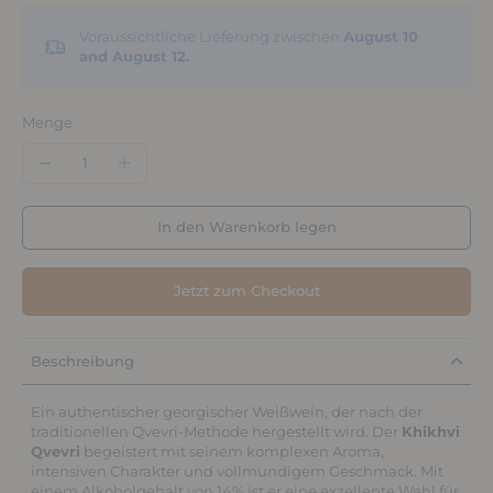
Voraussichtliche Lieferung zwischen
August 10
and August 12.
Menge
In den Warenkorb legen
Jetzt zum Checkout
Beschreibung
Ein authentischer georgischer Weißwein, der nach der
traditionellen Qvevri-Methode hergestellt wird. Der
Khikhvi
Qvevri
begeistert mit seinem komplexen Aroma,
intensiven Charakter und vollmundigem Geschmack. Mit
einem Alkoholgehalt von 14% ist er eine exzellente Wahl für