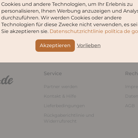
Es gibt leider keine Produkte in dieser Kollektion
Cookies und andere Technologien, um Ihr Erlebnis zu
personalisieren, Ihnen Werbung anzuzeigen und Analy
durchzuführen. Wir werden Cookies oder andere
Technologien für diese Zwecke nicht verwenden, es sei
Sie akzeptieren sie.
Datenschutzrichtlinie
política de g
Akzeptieren
Vorlieben
Service
Rech
Partner werden
Impr
Kontakt & Hilfe
Daten
Lieferbedingungen
AGB
Rückgaberichtlinie und
Widerrufsrecht