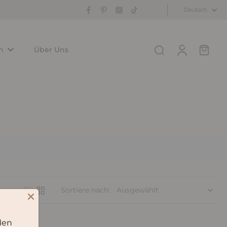
Deutsch
n
Über Uns
Sortiere nach:
den