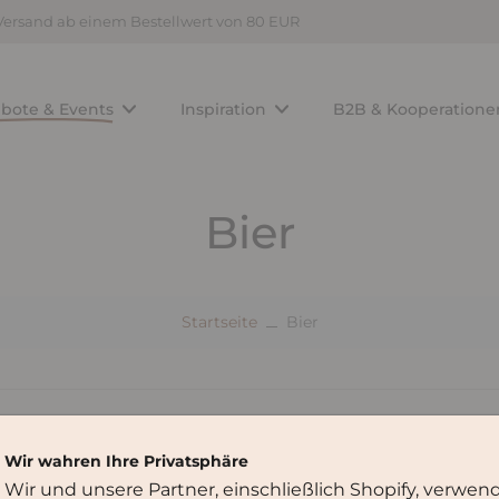
Versand ab einem Bestellwert von 80 EUR
bote & Events
Inspiration
B2B & Kooperatione
Bier
Startseite
Bier
Wir wahren Ihre Privatsphäre
Wir und unsere Partner, einschließlich Shopify, verwen