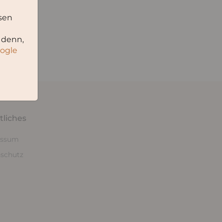
sen
 denn,
oogle
tliches
essum
schutz