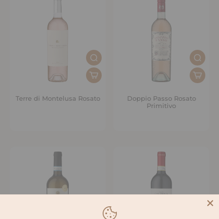
Terre di Montelusa Rosato
Doppio Passo Rosato
Primitivo