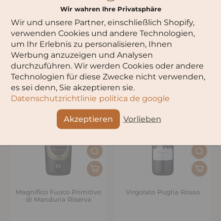
Wir wahren Ihre Privatsphäre
Wir und unsere Partner, einschließlich Shopify,
verwenden Cookies und andere Technologien,
Settesoli Appassimento
Tenuta Calimaia Vino
Grillo
Nobile di Montepulciano
um Ihr Erlebnis zu personalisieren, Ihnen
Werbung anzuzeigen und Analysen
durchzuführen. Wir werden Cookies oder andere
Technologien für diese Zwecke nicht verwenden,
es sei denn, Sie akzeptieren sie.
Datenschutzrichtlinie
política de google
Akzeptieren
Vorlieben
Magnifico Fuoco Primitivo
Virgolato Puglia Rosso
di Manduria Riserva